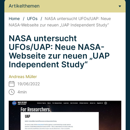
Artikelthemen
Home
/
UFOs
/
NASA untersucht UFOs/UAP: Neue
NASA-Webseite zur neuen „UAP Independent Study“
NASA untersucht
UFOs/UAP: Neue NASA-
Webseite zur neuen „UAP
Independent Study“
Andreas Müller
19/06/2022
4
min