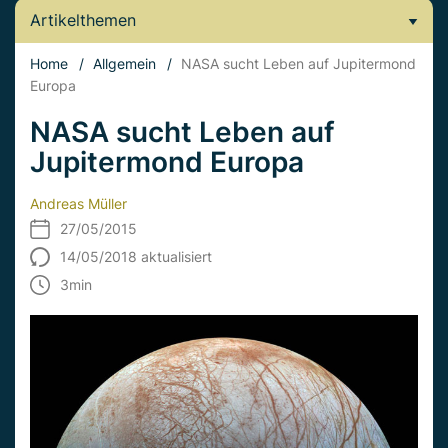
Artikelthemen
Home
/
Allgemein
/
NASA sucht Leben auf Jupitermond
Europa
NASA sucht Leben auf
Jupitermond Europa
Andreas Müller
27/05/2015
14/05/2018 aktualisiert
3
min