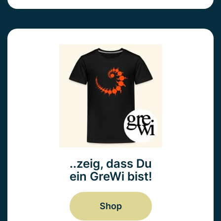
..zeig, dass Du
ein GreWi bist!
Shop