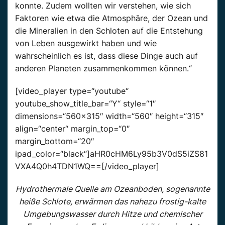
konnte. Zudem wollten wir verstehen, wie sich
Faktoren wie etwa die Atmosphäre, der Ozean und
die Mineralien in den Schloten auf die Entstehung
von Leben ausgewirkt haben und wie
wahrscheinlich es ist, dass diese Dinge auch auf
anderen Planeten zusammenkommen können.“
[video_player type=“youtube“
youtube_show_title_bar=“Y“ style=“1″
dimensions=“560×315″ width=“560″ height=“315″
align=“center“ margin_top=“0″
margin_bottom=“20″
ipad_color=“black“]aHR0cHM6Ly95b3V0dS5iZS81
VXA4Q0h4TDN1WQ==[/video_player]
Hydrothermale Quelle am Ozeanboden, sogenannte
heiße Schlote, erwärmen das nahezu frostig-kalte
Umgebungswasser durch Hitze und chemischer