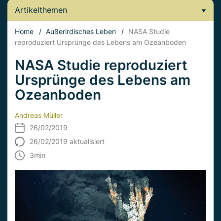
Artikelthemen
Home
/
Außerirdisches Leben
/
NASA Studie
reproduziert Ursprünge des Lebens am Ozeanboden
NASA Studie reproduziert
Ursprünge des Lebens am
Ozeanboden
Andreas Müller
26/02/2019
26/02/2019 aktualisiert
3
min