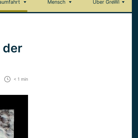
aumfahrt
Mensch
Über GreWi
 der
< 1
min