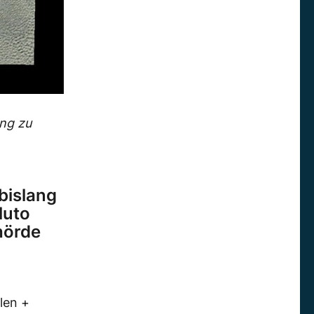
ung zu
bislang
luto
hörde
len +