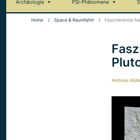
Archäologie
PSI-Phänomene
S
Home
/
Space & Raumfahrt
/
Faszinierende Na
Fasz
Plut
Andreas Mülle