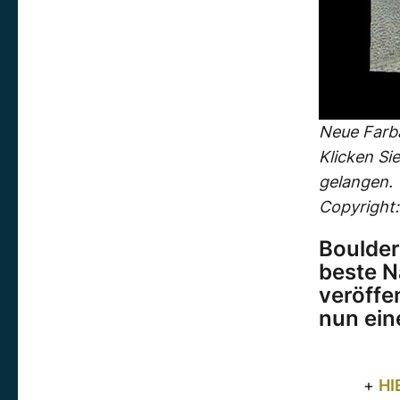
Neue Farb
Klicken Si
gelangen.
Copyright
Boulder
beste N
veröffe
nun ein
+
HI