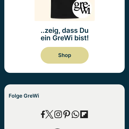
..zeig, dass Du
ein GreWi bist!
Shop
Folge GreWi