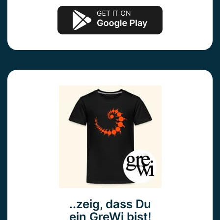
..zeig, dass Du
ein GreWi bist!