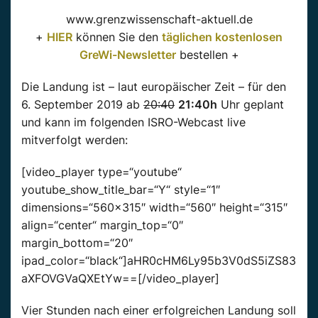
www.grenzwissenschaft-aktuell.de
+
HIER
können Sie den
täglichen kostenlosen
GreWi-Newsletter
bestellen +
Die Landung ist – laut europäischer Zeit – für den
6. September 2019 ab
20:40
21:40h
Uhr geplant
und kann im folgenden ISRO-Webcast live
mitverfolgt werden:
[video_player type=“youtube“
youtube_show_title_bar=“Y“ style=“1″
dimensions=“560×315″ width=“560″ height=“315″
align=“center“ margin_top=“0″
margin_bottom=“20″
ipad_color=“black“]aHR0cHM6Ly95b3V0dS5iZS83
aXFOVGVaQXEtYw==[/video_player]
Vier Stunden nach einer erfolgreichen Landung soll