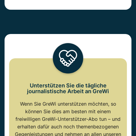
Unterstützen Sie die tägliche
journalistische Arbeit an GreWi
Wenn Sie GreWi unterstützen möchten, so
können Sie dies am besten mit einem
freiwilligen GreWi-Unterstützer-Abo tun – und
erhalten dafür auch noch themenbezogenen
Gegenleistungen und nehmen an allen unseren