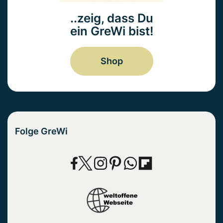
..zeig, dass Du
ein GreWi bist!
Shop
Folge GreWi