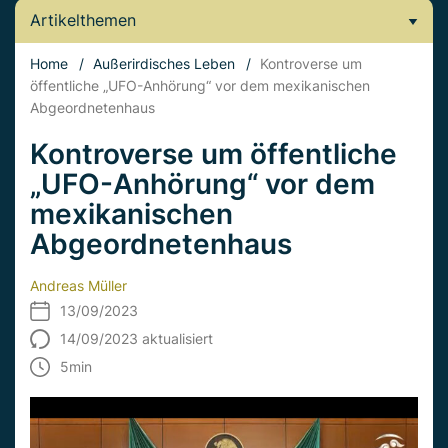
Artikelthemen
Home
/
Außerirdisches Leben
/
Kontroverse um
öffentliche „UFO-Anhörung“ vor dem mexikanischen
Abgeordnetenhaus
Kontroverse um öffentliche
„UFO-Anhörung“ vor dem
mexikanischen
Abgeordnetenhaus
Andreas Müller
13/09/2023
14/09/2023 aktualisiert
5
min