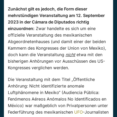
Zunächst gilt es jedoch, die Form dieser
mehrstündigen Veranstaltung am 12. September
2023 in der Cámara de Diputados
richtig
einzuordnen:
Zwar handelte es sich um eine
offizielle
Veranstaltung
des mexikanischen
Abgeordnetenhauses
(und damit
einer der beiden
Kammern des Kongresses der Union von
Mexiko
),
doch kann die
Veranstaltung
nicht
etwa
mit den
bisherigen
Anhörungen
vor Ausschüssen des US-
Kongresses verglichen werden.
Die
Veranstaltung
mit dem Titel „Öffentliche
Anhörung
: Nicht identifizierte anomale
Luftphänomene in
Mexiko
“ (
Audiencia
Pública
:
Fenómenos
Aéreos
Anómalos
No
Identificados
en
México
) war maßgeblich von Privatpersonen unter
Federführung des mexikanischen
UFO
-Journalisten