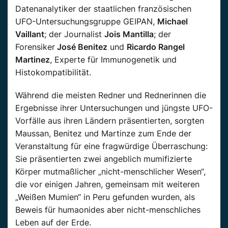
Datenanalytiker der staatlichen französischen
UFO-Untersuchungsgruppe GEIPAN,
Michael
Vaillant
; der Journalist
Jois Mantilla
; der
Forensiker
José Benitez
und
Ricardo Rangel
Martinez
, Experte für Immunogenetik und
Histokompatibilität.
Während die meisten Redner und Rednerinnen die
Ergebnisse ihrer Untersuchungen und jüngste UFO-
Vorfälle aus ihren Ländern
präsentierten,
sorgten
Maussan
,
Benitez
und
Martinze
zum Ende der
Veranstaltung für eine fragwürdige Überraschung:
Sie
präsentierten
zwei angeblich mumifizierte
Körper mutmaßlicher „nicht-menschlicher Wesen“,
die vor einigen
Jahren, gemeinsam
mit weiteren
„
Weißen
Mumien“ in Peru gefunden
wurden, als
Beweis für humaonides aber nicht-menschliches
Leben auf der Erde.