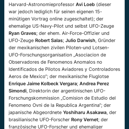
Harvard-Astronomieprofessor
Avi Loeb
(dieser
war jedoch lediglich für seinen eigenen 15-
minütigen Vortrag online zugeschaltet); der
ehemalige US-Navy-Pilot und selbst UFO-Zeuge
Ryan Graves
; der ehem. Air-Force-Offizier und
UFO-Zeuge
Robert Salas
;
Julio
Darwish
, Gründer
der
mexikanischen
zivilen Piloten-und Lotsen-
UFO-Forschungsorganisation „
Asociacion
de
Observadores
de Fenomenos
Anomalos
no
Identificados
de Pilotos
Aviadores
y
Controladores
Aeros
de Mexico
“; der
mexikanische
Fluglotse
Enrique Jaime Kolbeck
Vergara
;
Andrea Perez
Simondi
, Direktorin der argentinischen UFO-
Forschungskommission „
Comision
de Estudio
del
Fenomeno
Ovni
de la
Republica
Argentina“; der
japanische Abgeordnete
Yoshiharu Asakawa
, der
brasilianische
UFO-Forscher
Rony Vernet
; der
französische UFO-Forscher und ehemaliger