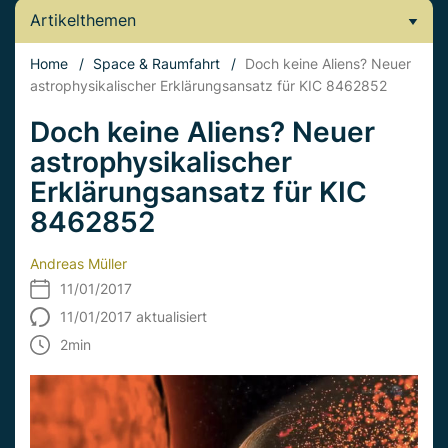
Artikelthemen
Home
/
Space & Raumfahrt
/
Doch keine Aliens? Neuer
astrophysikalischer Erklärungsansatz für KIC 8462852
Doch keine Aliens? Neuer
astrophysikalischer
Erklärungsansatz für KIC
8462852
Andreas Müller
11/01/2017
11/01/2017 aktualisiert
2
min