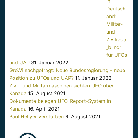
in
Deutschl
and:
Militär-
und
Zivilradar
„blind“
für UFOs
und UAP
31. Januar 2022
GreWi nachgefragt: Neue Bundesregierung – neue
Position zu UFOs und UAP?
11. Januar 2022
Zivil- und Militärmaschinen sichten UFO über
Kanada
15. August 2021
Dokumente belegen UFO-Report-System in
Kanada
16. April 2021
Paul Hellyer verstorben
9. August 2021