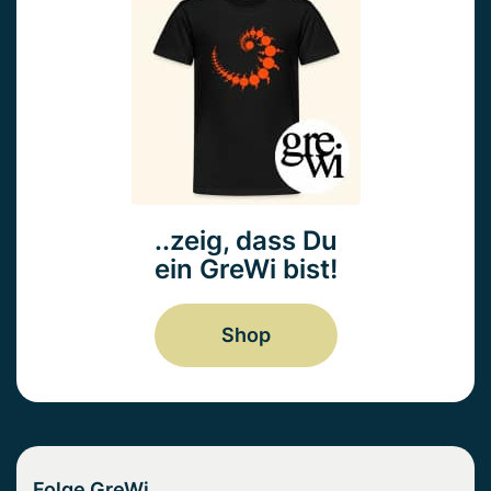
..zeig, dass Du
ein GreWi bist!
Shop
Folge GreWi