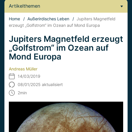
Artikelthemen
Home
/
Außerirdisches Leben
/
Jupiters Magnetfeld
erzeugt „Golfstrom“ im Ozean auf Mond Europa
Jupiters Magnetfeld erzeugt
„Golfstrom“ im Ozean auf
Mond Europa
Andreas Müller
14/03/2019
08/01/2025 aktualisiert
2
min