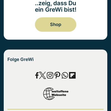
..zeig, dass Du
ein GreWi bist!
Shop
Folge GreWi