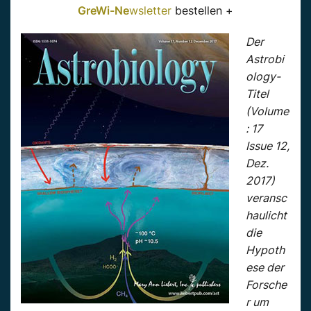
GreWi-Ne
wsletter
bestellen +
Der
Astrobi
ology-
Titel
(Volume
: 17
Issue 12,
Dez.
2017)
veransc
haulicht
die
Hypoth
ese der
Forsche
r um