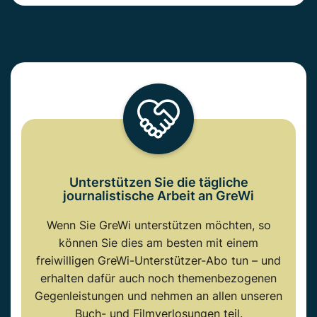
Unterstützen Sie die tägliche
journalistische Arbeit an GreWi
Wenn Sie GreWi unterstützen möchten, so
können Sie dies am besten mit einem
freiwilligen GreWi-Unterstützer-Abo tun – und
erhalten dafür auch noch themenbezogenen
Gegenleistungen und nehmen an allen unseren
Buch- und Filmverlosungen teil.