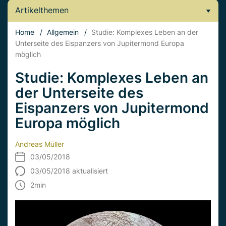
Artikelthemen
Home
/
Allgemein
/
Studie: Komplexes Leben an der
Unterseite des Eispanzers von Jupitermond Europa
möglich
Studie: Komplexes Leben an
der Unterseite des
Eispanzers von Jupitermond
Europa möglich
Andreas Müller
03/05/2018
03/05/2018 aktualisiert
2
min