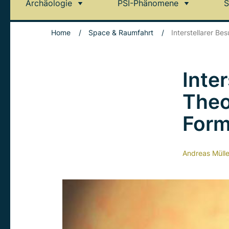
Archäologie
PSI-Phänomene
S
Home
/
Space & Raumfahrt
/
Interstellarer B
Inte
Theo
Form
Andreas Mülle