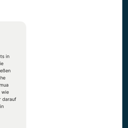
ts in
ie
ießen
che
amua
, wie
r darauf
in