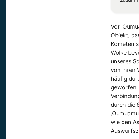
Vor ‚Oumua
Objekt, da
Kometen se
Wolke bevö
unseres So
von ihren 
häufig dur
geworfen. 
Verbindun
durch die 
‚Oumuamuas
wie den As
Auswurfsze