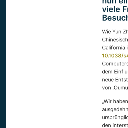
nun ei
viele 
Besuch
Wie Yun Zh
Chinesisch
California
10.1038/
Computers
dem Einflu
neue Entst
von ‚Oumua
„Wir haben
ausgedehn
ursprüngli
den inters