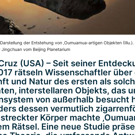
 Darstellung der Entstehung von ‚Oumuamua-artigen Objekten (Illu.).
 Jingchuan vom Beijing Planetarium
Cruz (USA) – Seit seiner Entdeck
017 rätseln Wissenschaftler über 
ft und Natur des ersten als solc
ten, interstellaren Objekts, das 
system von außerhalb besucht h
ers dessen vermutlich zigarrenf
estreckter Körper machte ‚Oumu
em Rätsel. Eine neue Studie präse