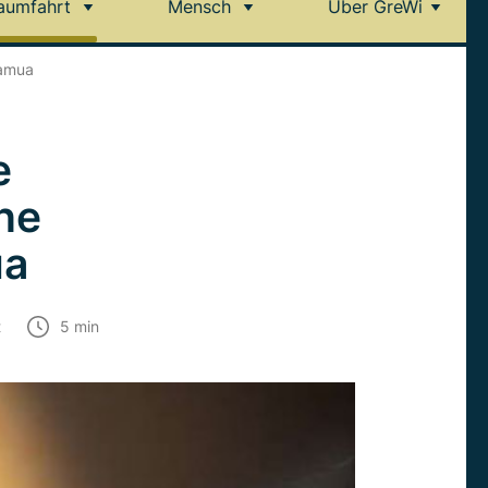
aumfahrt
Mensch
Über GreWi
uamua
e
he
ua
t
5
min