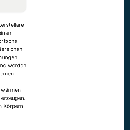
erstellare
 einem
ortsche
Bereichen
rnungen
 und werden
stemen
Erwärmen
 erzeugen.
en Körpern