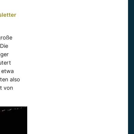
letter
große
„Die
iger
utert
t etwa
ten also
rt von