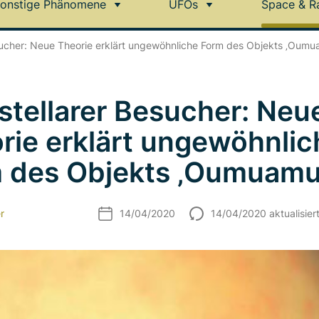
onstige Phänomene
UFOs
Space & R
esucher: Neue Theorie erklärt ungewöhnliche Form des Objekts ‚Oum
rstellarer Besucher: Neu
rie erklärt ungewöhnlic
 des Objekts ‚Oumuam
r
14/04/2020
14/04/2020 aktualisier