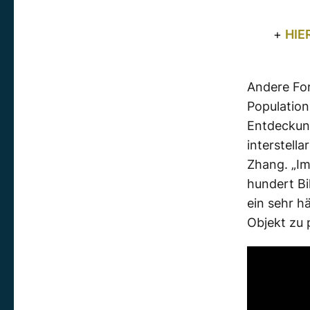
+
HIE
Andere For
Population
Entdeckung
interstella
Zhang. „Im
hundert Bi
ein sehr h
Objekt zu 