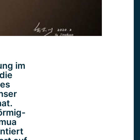
ung im
die
hes
unser
at.
örmig-
amua
ntiert