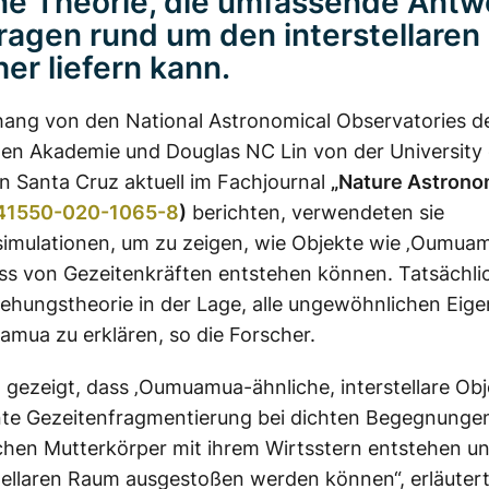
ne Theorie, die umfassende Antw
Fragen rund um den interstellaren
er liefern kann.
ang von den National Astronomical Observatories d
en Akademie und Douglas NC Lin von der University 
 in Santa Cruz aktuell im Fachjournal
„Nature Astrono
s41550-020-1065-8
)
berichten, verwendeten sie
imulationen, um zu zeigen, wie Objekte wie ‚Oumua
ss von Gezeitenkräften entstehen können. Tatsächlic
ehungstheorie in der Lage, alle ungewöhnlichen Eig
mua zu erklären, so die Forscher.
 gezeigt, dass ‚Oumuamua-ähnliche, interstellare Ob
te Gezeitenfragmentierung bei dichten Begegnungen
chen Mutterkörper mit ihrem Wirtsstern entstehen u
tellaren Raum ausgestoßen werden können“, erläutert