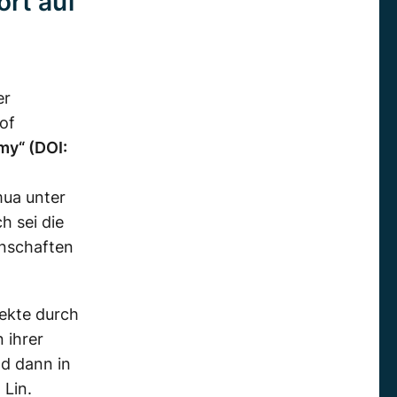
ort auf
er
of
my“ (DOI:
mua unter
h sei die
enschaften
jekte durch
 ihrer
nd dann in
 Lin.