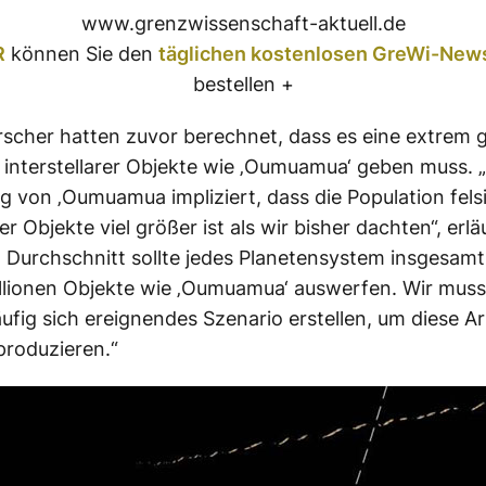
www.grenzwissenschaft-aktuell.de
R
können Sie den
täglichen kostenlosen GreWi-News
bestellen +
scher hatten zuvor berechnet, dass es eine extrem 
 interstellarer Objekte wie ‚Oumuamua‘ geben muss. 
 von ‚Oumuamua impliziert, dass die Population fels
rer Objekte viel größer ist als wir bisher dachten“, erlä
 Durchschnitt sollte jedes Planetensystem insgesam
llionen Objekte wie ‚Oumuamua‘ auswerfen. Wir muss
äufig sich ereignendes Szenario erstellen, um diese A
produzieren.“