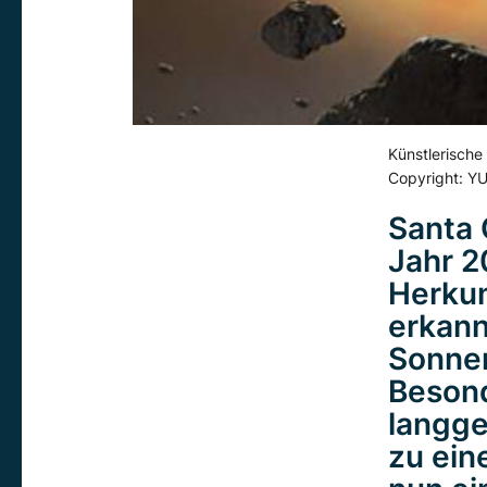
Künstlerische
Copyright: YU
Santa 
Jahr 2
Herkun
erkann
Sonnen
Besond
langg
zu ein