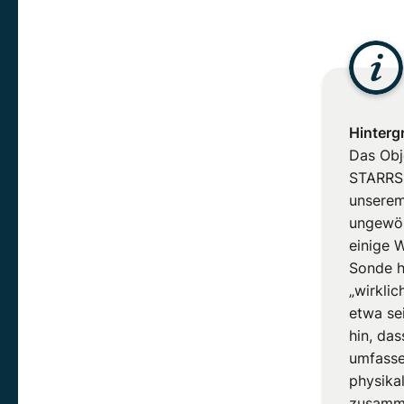
Hinterg
Das Obj
STARRS1
unserem
ungewöh
einige 
Sonde h
„wirklic
etwa se
hin, das
umfasse
physika
zusamme