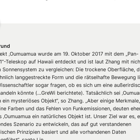
rund
ekt ‚Oumuamua wurde am 19. Oktober 2017 mit dem „Pan-
“-Teleskop auf Hawaii entdeckt und ist laut Zhang mit nich
 Sonnensystem zu vergleichen: Die trockene Oberfläche, d
nlich langgestreckte Form und die rätselhafte Bewegung l
Wissenschaftler sogar fragen, ob es sich um eine außerirdis
andeln könnte (…GreWi berichtete). Tatsächlich sei ‚Oumu
h ein mysteriöses Objekt“, so Zhang. „Aber einige Merkmale
ine Farben und das Fehlen von Funkemissionen, deuten ehe
s ‚Oumuamua ein natürliches Objekt ist. Unser Ziel war es, e
ndes Szenario zu entwickeln, das auf gut verstandenen
lischen Prinzipien basiert und alle vorhandenen Daten
nführt“, sagte Lin.