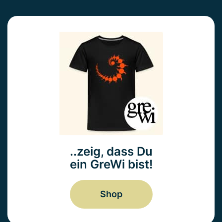
..zeig, dass Du
ein GreWi bist!
Shop