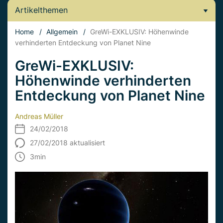
Artikelthemen
Home
/
Allgemein
/
GreWi-EXKLUSIV: Höhenwinde
verhinderten Entdeckung von Planet Nine
GreWi-EXKLUSIV:
Höhenwinde verhinderten
Entdeckung von Planet Nine
Andreas Müller
24/02/2018
27/02/2018 aktualisiert
3
min