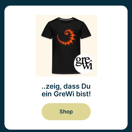
..zeig, dass Du
ein GreWi bist!
Shop