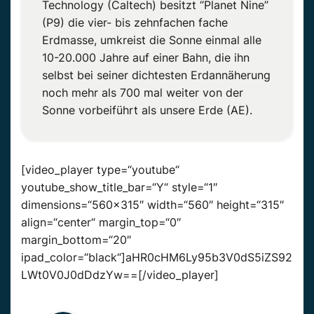
Technology (Caltech) besitzt “Planet Nine”
(P9) die vier- bis zehnfachen fache
Erdmasse, umkreist die Sonne einmal alle
10-20.000 Jahre auf einer Bahn, die ihn
selbst bei seiner dichtesten Erdannäherung
noch mehr als 700 mal weiter von der
Sonne vorbeiführt als unsere Erde (AE).
[video_player type=“youtube“
youtube_show_title_bar=“Y“ style=“1″
dimensions=“560×315″ width=“560″ height=“315″
align=“center“ margin_top=“0″
margin_bottom=“20″
ipad_color=“black“]aHR0cHM6Ly95b3V0dS5iZS92
LWt0V0J0dDdzYw==[/video_player]