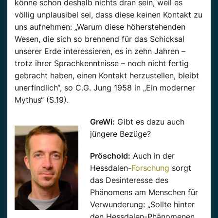
könne schon deshalb nichts dran sein, weil es
völlig unplausibel sei, dass diese keinen Kontakt zu
uns aufnehmen: „Warum diese höherstehenden
Wesen, die sich so brennend für das Schicksal
unserer Erde interessieren, es in zehn Jahren –
trotz ihrer Sprachkenntnisse – noch nicht fertig
gebracht haben, einen Kontakt herzustellen, bleibt
unerfindlich“, so C.G. Jung 1958 in „Ein moderner
Mythus“ (S.19).
GreWi:
Gibt es dazu auch
jüngere Bezüge?
Pröschold:
Auch in der
Hessdalen-
Forschung
sorgt
das Desinteresse des
Phänomens am Menschen für
Verwunderung: „Sollte hinter
den Hessdalen-Phänomenen