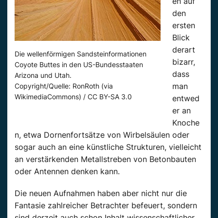
en auf
den
ersten
Blick
derart
Die wellenförmigen Sandsteinformationen
bizarr,
Coyote Buttes in den US-Bundesstaaten
dass
Arizona und Utah.
man
Copyright/Quelle: RonRoth (via
WikimediaCommons) / CC BY-SA 3.0
entwed
er an
Knoche
n, etwa Dornenfortsätze von Wirbelsäulen oder
sogar auch an eine künstliche Strukturen, vielleicht
an verstärkenden Metallstreben von Betonbauten
oder Antennen denken kann.
Die neuen Aufnahmen haben aber nicht nur die
Fantasie zahlreicher Betrachter befeuert, sondern
sind derzeit auch schon Inhalt wissenschaftlicher