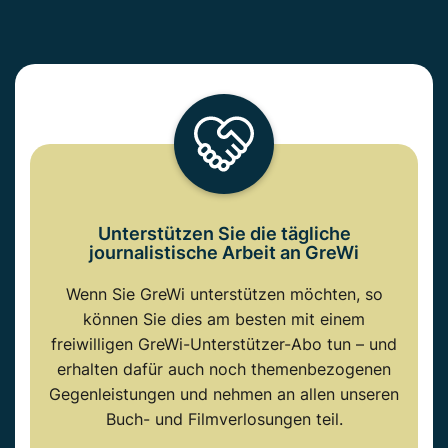
Unterstützen Sie die tägliche
journalistische Arbeit an GreWi
Wenn Sie GreWi unterstützen möchten, so
können Sie dies am besten mit einem
freiwilligen GreWi-Unterstützer-Abo tun – und
erhalten dafür auch noch themenbezogenen
Gegenleistungen und nehmen an allen unseren
Buch- und Filmverlosungen teil.