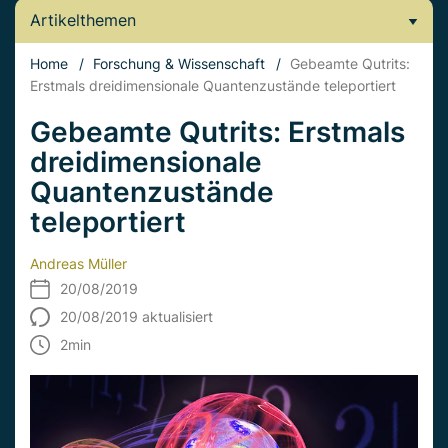
Artikelthemen
Home
/
Forschung & Wissenschaft
/
Gebeamte Qutrits:
Erstmals dreidimensionale Quantenzustände teleportiert
Gebeamte Qutrits: Erstmals
dreidimensionale
Quantenzustände
teleportiert
Andreas Müller
20/08/2019
20/08/2019 aktualisiert
2
min