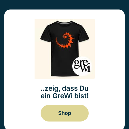
..zeig, dass Du
ein GreWi bist!
Shop