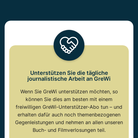
Unterstützen Sie die tägliche
journalistische Arbeit an GreWi
Wenn Sie GreWi unterstützen möchten, so
können Sie dies am besten mit einem
freiwilligen GreWi-Unterstützer-Abo tun – und
erhalten dafür auch noch themenbezogenen
Gegenleistungen und nehmen an allen unseren
Buch- und Filmverlosungen teil.