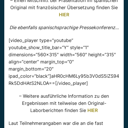
– Einen Mitschnitt der Präsentation im spanischen
Original mit französischer Übersetzung finden Sie
HIER
Die ebenfalls spanischsprachige Pressekonferenz…
[video_player type=“youtube“
youtube_show_title_bar=“Y“ style=“1″
dimensions=“560×315″ width=“560″ height=“315″
align=“center“ margin_top=“0″
margin_bottom=“20″
ipad_color=“black“]aHR0cHM6Ly95b3V0dS5iZS94
Rk5DdHAtS2NLOA==[/video_player]
– Weitere ausführliche Information zu den
Ergebnissen mit teilweise den Original-
Laborberichten finden Sie
HIER
Laut Teilnehmerangaben war die an die fast