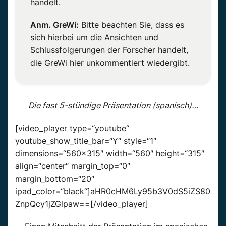
handelt.
Anm. GreWi:
Bitte beachten Sie, dass es
sich hierbei um die Ansichten und
Schlussfolgerungen der Forscher handelt,
die GreWi hier unkommentiert wiedergibt.
Die fast 5-stündige Präsentation (spanisch)…
[video_player type=“youtube“
youtube_show_title_bar=“Y“ style=“1″
dimensions=“560×315″ width=“560″ height=“315″
align=“center“ margin_top=“0″
margin_bottom=“20″
ipad_color=“black“]aHR0cHM6Ly95b3V0dS5iZS80
ZnpQcy1jZGlpaw==[/video_player]