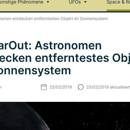
onstige Phänomene
UFOs
Space & R
onomen entdecken entferntestes Objekt im Sonnensystem
arOut: Astronomen
ecken entferntestes Ob
onnensystem
r
23/02/2019
23/02/2019 aktualisier