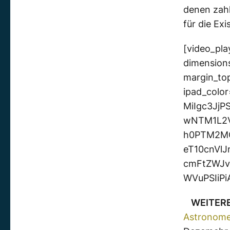
denen zahl
für die Ex
[video_pla
dimensions
margin_to
ipad_col
MiIgc3Jj
wNTM1L2V
h0PTM2M
eT10cnVl
cmFtZWJv
WVuPSIiPi
WEITER
Astronome