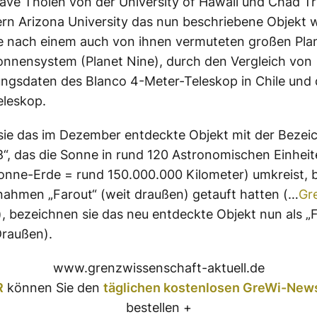
ave Tholen von der University of Hawaii und Chad Tru
rn Arizona University das nun beschriebene Objekt
e nach einem auch von ihnen vermuteten großen Pla
nnensystem (Planet Nine), durch den Vergleich von
ngsdaten des Blanco 4-Meter-Teleskop in Chile und 
eleskop.
ie das im Dezember entdeckte Objekt mit der Bezei
“, das die Sonne in rund 120 Astronomischen Einheit
nne-Erde = rund 150.000.000 Kilometer) umkreist, b
ahmen „Farout“ (weit draußen) getauft hatten (…
Gr
), bezeichnen sie das neu entdeckte Objekt nun als „
Draußen).
www.grenzwissenschaft-aktuell.de
R
können Sie den
täglichen kostenlosen GreWi-News
bestellen +