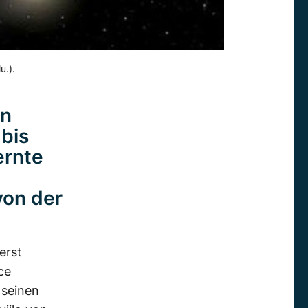
u.).
en
bis
ernte
von der
erst
ce
 seinen