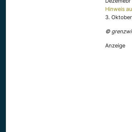
Dezemebr
Hinweis au
3. Oktobe
© grenzwis
Anzeige