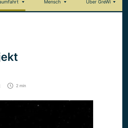
aumfahrt
Mensch
Über GreWi
jekt
t
2
min