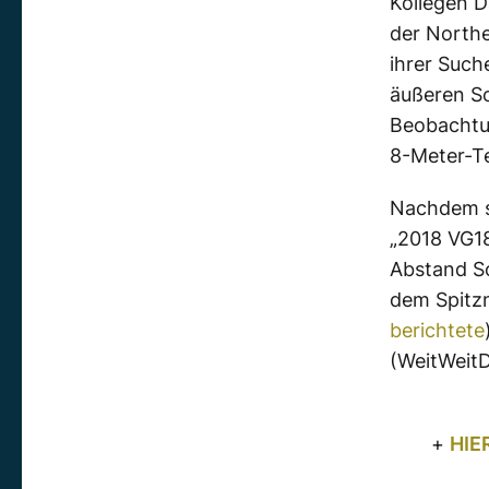
Kollegen D
der Northe
ihrer Such
äußeren So
Beobachtu
8-Meter-T
Nachdem s
„2018 VG18
Abstand So
dem Spitzn
berichtete
(WeitWeit
+
HIE