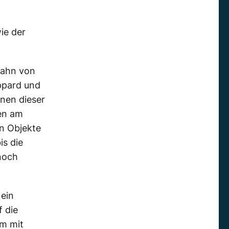
ie der
bahn von
ppard und
nen dieser
ten am
n Objekte
is die
 noch
 ein
 die
m mit