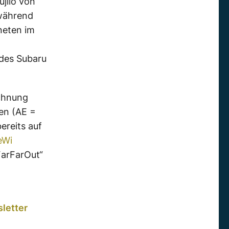
jilo von
 während
neten im
des Subaru
chnung
en (AE =
ereits auf
eWi
FarFarOut“
letter