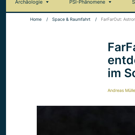
Archäologie
PSI-Phänomene
S
Home
/
Space & Raumfahrt
/
FarFarOut: Astr
FarF
entd
im S
Andreas Mülle