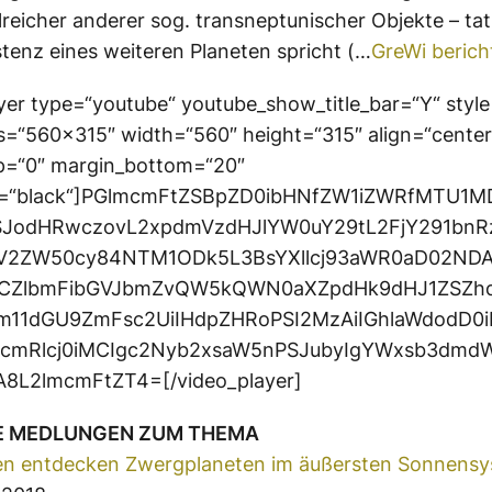
reicher anderer sog. transneptunischer Objekte – tat
istenz eines weiteren Planeten spricht (…
GreWi berich
yer type=“youtube“ youtube_show_title_bar=“Y“ style
=“560×315″ width=“560″ height=“315″ align=“center
p=“0″ margin_bottom=“20″
or=“black“]PGlmcmFtZSBpZD0ibHNfZW1iZWRfMTU1
PSJodHRwczovL2xpdmVzdHJlYW0uY29tL2FjY291bnR
2ZW50cy84NTM1ODk5L3BsYXllcj93aWR0aD02ND
CZlbmFibGVJbmZvQW5kQWN0aXZpdHk9dHJ1ZSZh
Jm11dGU9ZmFsc2UiIHdpZHRoPSI2MzAiIGhlaWdodD0
cmRlcj0iMCIgc2Nyb2xsaW5nPSJubyIgYWxsb3dmd
A8L2lmcmFtZT4=[/video_player]
E MEDLUNGEN ZUM THEMA
n entdecken Zwergplaneten im äußersten Sonnens