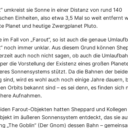
“ umkreist sie Sonne in einer Distanz von rund 140
chen Einheiten, also etwa 3,5 Mal so weit entfernt w
te Planet und heutige Zwergplanet Pluto.
 im Fall von „Farout“, so ist auch die genaue Umlauf
t“ noch immer unklar. Aus diesem Grund können She
erzeit auch noch nicht sagen, ob auch die Umlaufbah
per die Vorstellung der Existenz eines großen Plane
eres Sonnensystems stützt. Da die Bahnen der beide
g sind, wird es wohl auch noch einige Jahre dauern, b
gen Orbits bekannt sind – es sei denn, es finden sich
rühere Aufnahmen.
iden Farout-Objekten hatten Sheppard und Kollegen
bjekt im äußeren Sonnensystem entdeckt, das sie auf
ng „The Goblin“ (Der Gnom) dessen Bahn – gemeinsa