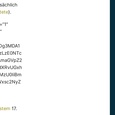
sächlich
tete
).
=“1″
“
MDg3MDA1
zLzE0NTc
AmaGVpZ2
dXRvUGxh
iMzU0IiBm
Wxsc2NyZ
ystem
17.