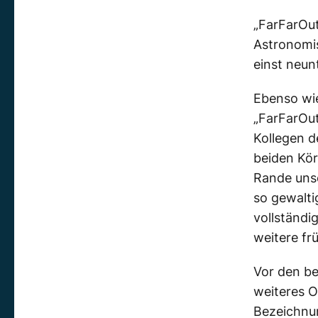
„FarFarOut
Astronomis
einst neun
Ebenso wie
„FarFarOu
Kollegen d
beiden Kör
Rande uns
so gewalti
vollständi
weitere f
Vor den be
weiteres O
Bezeichnu