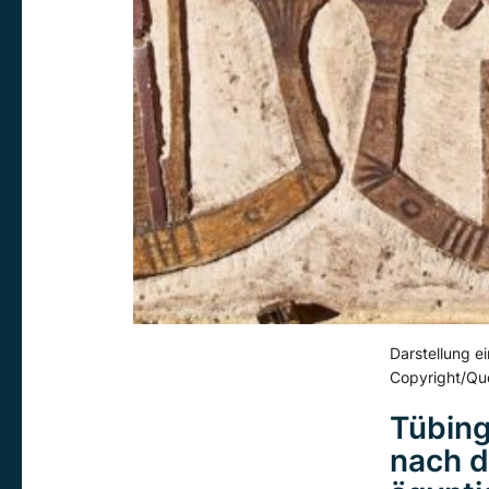
Darstellung e
Copyright/Que
Tübin
nach d