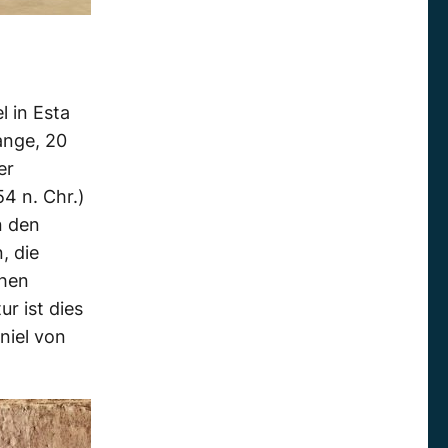
l in
Esta
ange, 20
er
4 n. Chr.)
n den
, die
chen
r ist dies
niel von