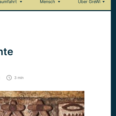
aumfahrt
Mensch
Über GreWi
nte
t
3
min