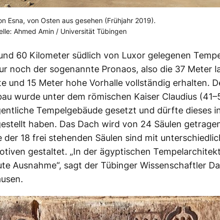
n Esna, von Osten aus gesehen (Frühjahr 2019).
lle: Ahmed Amin / Universität Tübingen
nd 60 Kilometer südlich von Luxor gelegenen Tempe
nur noch der sogenannte Pronaos, also die 37
Meter
l
te und 15
Meter
hohe Vorhalle vollständig erhalten. D
au wurde unter dem römischen Kaiser Claudius (41–5
entliche Tempelgebäude gesetzt und dürfte dieses i
estellt haben. Das Dach wird von 24
Säulen
getragen
 der 18 frei stehenden
Säulen
sind mit unterschiedli
tiven gestaltet. „In der ägyptischen Tempelarchitektu
ute Ausnahme“, sagt der Tübinger Wissenschaftler Da
ausen.