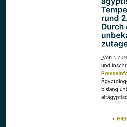
ägypti
Tempe
rund 
Durch 
unbeka
zutage
„Von dicke
und Inschr
Presseinfo
Ägyptologe
bislang un
altägyptis
+
HIE