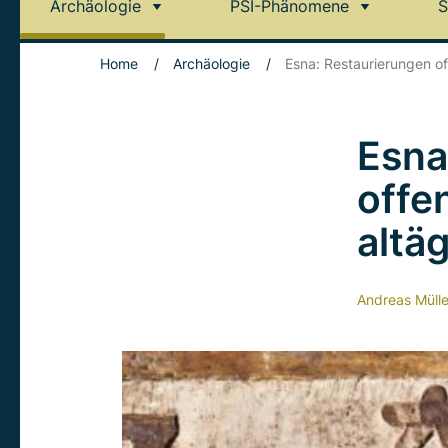
Archäologie
PSI-Phänomene
S
Home
/
Archäologie
/
Esna: Restaurierungen o
Esna
offe
altä
Andreas Mülle