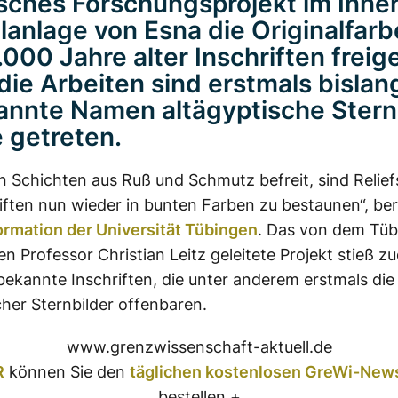
sches Forschungsprojekt im Inne
lanlage von
Esna
die Originalfar
2.000
Jahre
alter Inschriften freig
die Arbeiten sind erstmals bislan
nnte Namen altägyptische Stern
 getreten.
n Schichten aus Ruß und Schmutz befreit, sind Relie
iften nun wieder in bunten Farben zu bestaunen“, ber
rmation der Universität Tübingen
. Das von dem Tüb
n Professor Christian Leitz geleitete Projekt stieß z
bekannte Inschriften, die unter anderem erstmals d
cher Sternbilder offenbaren.
www.grenzwissenschaft-aktuell.de
R
können Sie den
täglichen kostenlosen GreWi-News
bestellen +