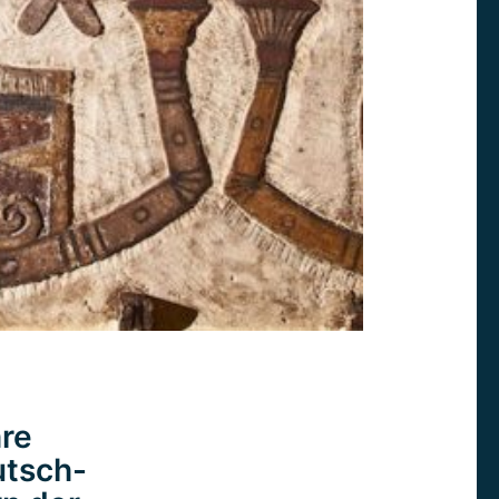
re
utsch-