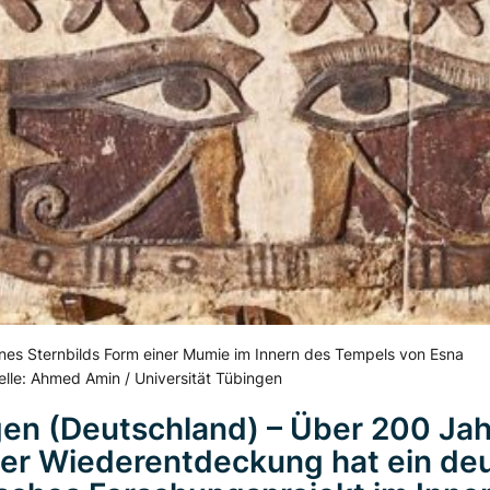
ines Sternbilds Form einer Mumie im Innern des Tempels von Esna
lle: Ahmed Amin / Universität Tübingen
gen
(Deutschland) –
Über
200
Jah
er Wiederentdeckung hat ein de