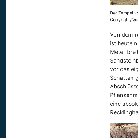
Der Tempel vo
Copyright/Que
Von
dem ru
ist heute 
Meter
brei
Sandsteinb
vor
das eig
Schatten g
Abschlüsse
Pflanzenmo
eine absol
Recklingh