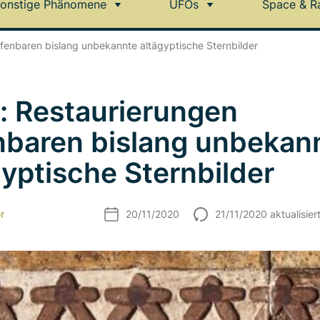
onstige Phänomene
UFOs
Space & R
ffenbaren bislang unbekannte altägyptische Sternbilder
: Restaurierungen
nbaren bislang unbekan
gyptische Sternbilder
r
20/11/2020
21/11/2020 aktualisier