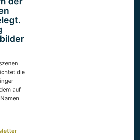
rn der
ben
elegt.
g
bilder
fszenen
ichtet die
inger
udem auf
ie Namen
letter