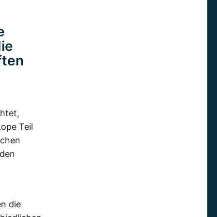
e
die
ften
htet,
ope Teil
ichen
nden
n die