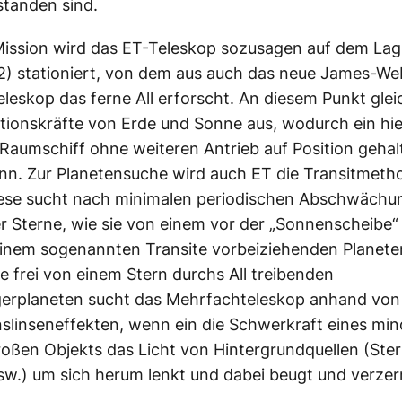
tstanden sind.
Mission wird das ET-Teleskop sozusagen auf dem La
2) stationiert, von dem aus auch das neue James-W
leskop das ferne All erforscht. An diesem Punkt glei
ationskräfte von Erde und Sonne aus, wodurch ein hie
Raumschiff ohne weiteren Antrieb auf Position gehal
n. Zur Planetensuche wird auch ET die Transitmeth
iese sucht nach minimalen periodischen Abschwächu
er Sterne, wie sie von einem vor der „Sonnenscheibe“
einem sogenannten Transite vorbeiziehenden Planete
e frei von einem Stern durchs All treibenden
gerplaneten sucht das Mehrfachteleskop anhand von
nslinseneffekten, wenn ein die Schwerkraft eines mi
oßen Objekts das Licht von Hintergrundquellen (Ster
sw.) um sich herum lenkt und dabei beugt und verzerr