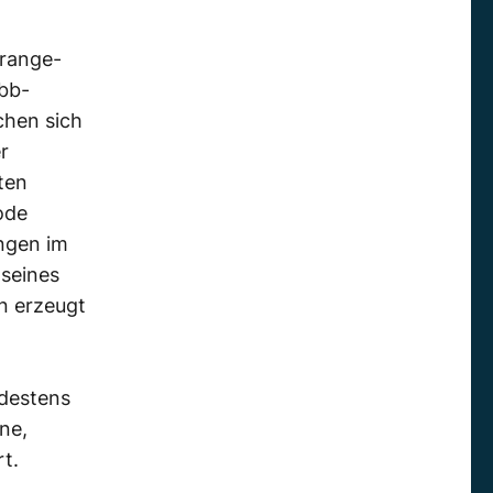
grange-
ebb-
chen sich
r
ten
ode
ngen im
 seines
n erzeugt
ndestens
ne,
t.