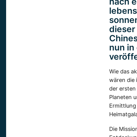
nach e
lebens
sonnen
dieser
Chines
nun in
veröffe
Wie das ak
wären die 
der ersten
Planeten 
Ermittlung
Heimatgala
Die Missio