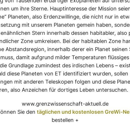
 von Tausenden erdartiger Exoplaneten auf untersc
en um ihre Sterne. Hauptinteresse der Mission seie
e“ Planeten, also Erdenzwillinge, die nicht nur in etw
etzung mit unserem Planeten gemein haben, sonde
enähnlichen Stern innerhalb dessen habitabler, also p
ndlicher Zone umkreisen. Bei der habitablen Zone ha
ne Abstandsregion, innerhalb derer ein Planet seinen
muss, damit aufgrund milder Temperaturen flüssiges
die Grundlage zumindest des irdischen Lebens – exis
ld diese Planeten von ET identifiziert wurden, sollen
ngen mit anderen Teleskopen folgen und diese Plan
ren, also Anzeichen für dortiges Leben untersuchen.
www.grenzwissenschaft-aktuell.de
önnen Sie den
täglichen und kostenlosen GreWi-Ne
bestellen +