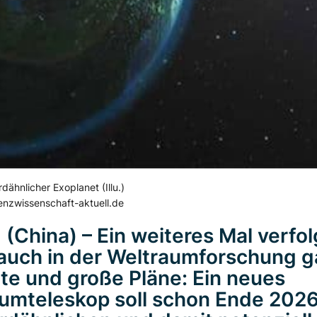
dähnlicher Exoplanet (Illu.)
enzwissenschaft-aktuell.de
 (China) – Ein weiteres Mal verfol
auch in der Weltraumforschung 
te und große Pläne: Ein neues
umteleskop soll schon Ende 202