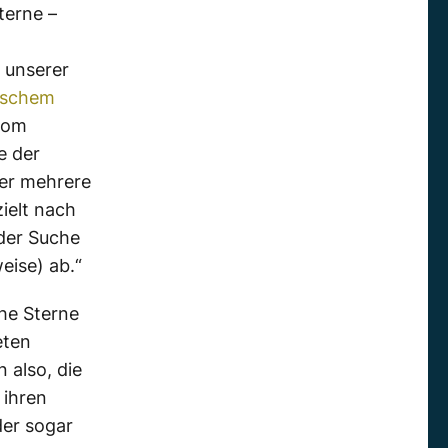
terne –
 unserer
ischem
 vom
e der
der mehrere
ielt nach
der Suche
eise) ab.“
he Sterne
eten
 also, die
 ihren
er sogar