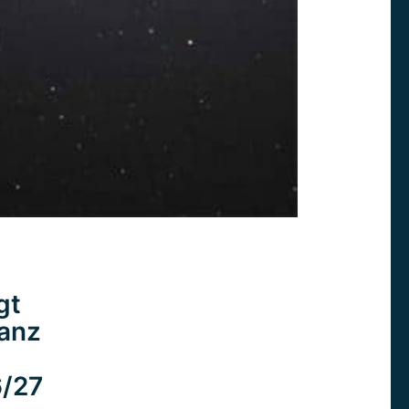
gt
ganz
6/27