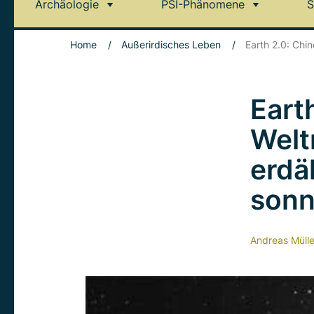
Archäologie
PSI-Phänomene
S
Home
/
Außerirdisches Leben
/
Earth 2.0: Chi
Eart
Welt
erdä
sonn
Andreas Mülle