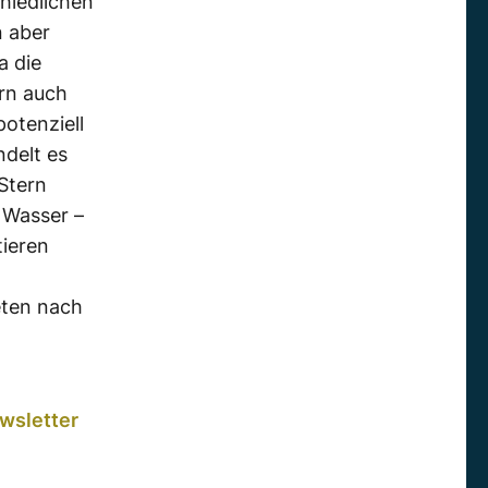
hiedlichen
n aber
a die
rn auch
otenziell
ndelt es
 Stern
 Wasser –
tieren
eten nach
wsletter