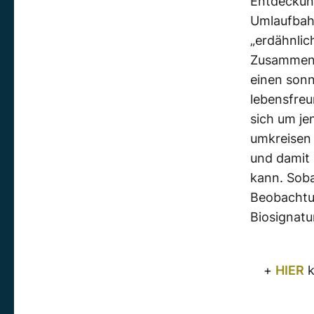
Entdeckung
Umlaufbahn
„erdähnlich
Zusammens
einen sonn
lebensfreu
sich um je
umkreisen 
und damit 
kann. Soba
Beobachtu
Biosignatu
+
HIER
k