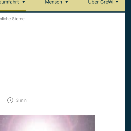
aumfahrt
Mensch
Über GreWi
nliche Sterne
t
3
min