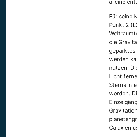
alleine en
Für seine 
Punkt 2 (L
Weltraumte
die Gravit
geparktes 
werden kan
nutzen. D
Licht fern
Sterns in 
werden. Di
Einzelgän
Gravitatio
planetengr
Galaxien u