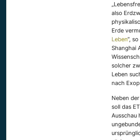
„Lebensfre
also Erdzw
physikalis
Erde vermu
Leben
“, s
Shanghai 
Wissenscha
solcher zw
Leben such
nach Exopl
Neben der
soll das E
Ausschau h
ungebunden
ursprüngl