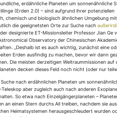
undliche, erdähnliche Planeten um sonnenähnliche S
illinge (Erden 2.0) – sind aufgrund ihrer potenziellen
ch, chemisch und biologisch ähnlichen Umgebung mit
tlich die geeignetsten Orte zur Suche nach
außerird
o der designierte ET-Missionsleiter Professor Jian Ge
Astronomical Observatory der Chinesischen Akademi
ften. „Deshalb ist es auch wichtig, zunächst eine o
eiten Erden ausfindig zu machen, bevor wir dann gez
en. Die meisten derzeitigen Weltraummissionen auf 
aneten decken dieses Feld noch nicht (oder nur teilw
 Suche nach erdähnlichen Planeten um sonnenähnlic
T-Teleskop aber zugleich auch nach anderen Exoplan
alten. So etwa nach Einzelgängerplaneten – Planeten
 an einen Stern durchs All treiben, nachdem sie aus
ichen Heimatsystemen herausgeschleudert wurden od