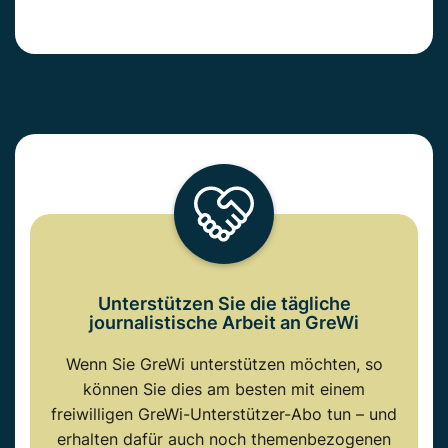
Unterstützen Sie die tägliche
journalistische Arbeit an GreWi
Wenn Sie GreWi unterstützen möchten, so
können Sie dies am besten mit einem
freiwilligen GreWi-Unterstützer-Abo tun – und
erhalten dafür auch noch themenbezogenen