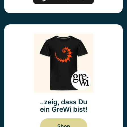
..zeig, dass Du
ein GreWi bist!
Shop