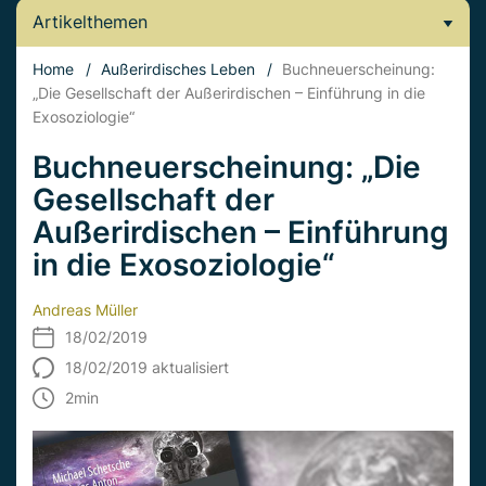
Artikelthemen
Home
/
Außerirdisches Leben
/
Buchneuerscheinung:
„Die Gesellschaft der Außerirdischen – Einführung in die
Exosoziologie“
Buchneuerscheinung: „Die
Gesellschaft der
Außerirdischen – Einführung
in die Exosoziologie“
Andreas Müller
18/02/2019
18/02/2019 aktualisiert
2
min