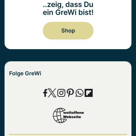
..zeig, dass Du
ein GreWi bist!
Shop
Folge GreWi