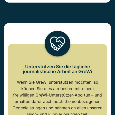
Unterstützen Sie die tägliche
journalistische Arbeit an GreWi
Wenn Sie GreWi unterstützen möchten, so
können Sie dies am besten mit einem
freiwilligen GreWi-Unterstützer-Abo tun – und
erhalten dafür auch noch themenbezogenen
Gegenleistungen und nehmen an allen unseren
Buch- und Filmverlosungen teil.