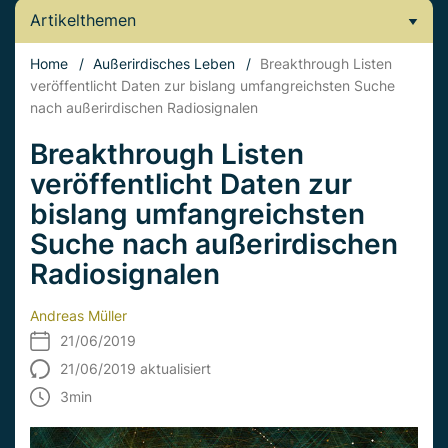
Artikelthemen
Home
/
Außerirdisches Leben
/
Breakthrough Listen
veröffentlicht Daten zur bislang umfangreichsten Suche
nach außerirdischen Radiosignalen
Breakthrough Listen
veröffentlicht Daten zur
bislang umfangreichsten
Suche nach außerirdischen
Radiosignalen
Andreas Müller
21/06/2019
21/06/2019 aktualisiert
3
min