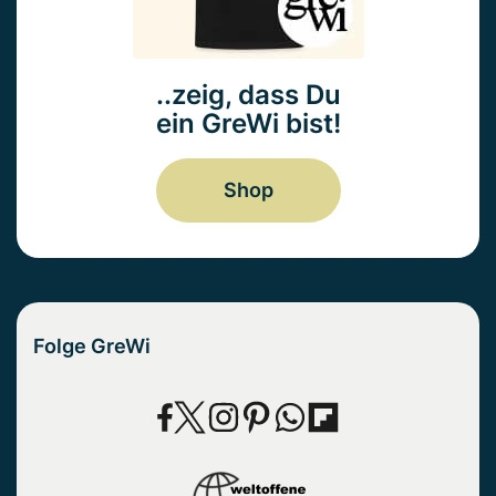
..zeig, dass Du
ein GreWi bist!
Shop
Folge GreWi