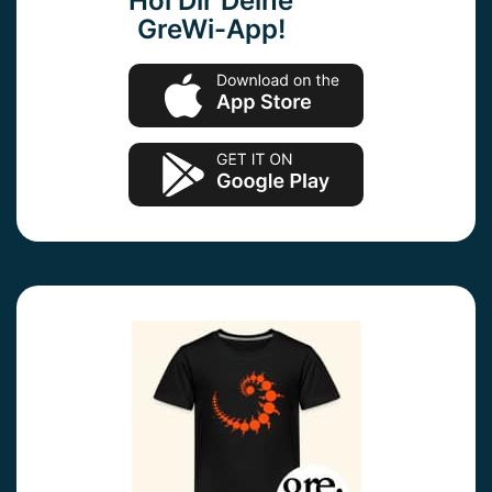
Hol Dir Deine
GreWi-App!