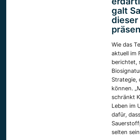
erdart
galt S
dieser
präsen
Wie das Te
aktuell im
berichtet,
Biosignatu
Strategie,
können. „Ma
schränkt K
Leben im U
dafür, das
Sauerstoff
selten sein