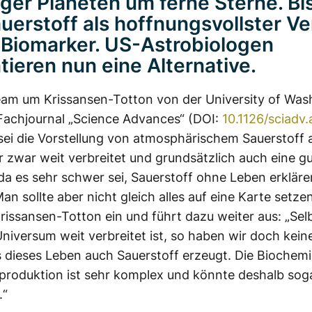
iger Planeten um ferne Sterne. Bi
auerstoff als hoffnungsvollster Ve
 Biomarker. US-Astrobiologen
tieren nun eine Alternative.
am um Krissansen-Totton von der University of Was
 Fachjournal „Science Advances“ (DOI:
10.1126/sciadv
 sei die Vorstellung von atmosphärischem Sauerstoff a
r zwar weit verbreitet und grundsätzlich auch eine g
 da es sehr schwer sei, Sauerstoff ohne Leben erkläre
n sollte aber nicht gleich alles auf eine Karte setzen
rissansen-Totton ein und führt dazu weiter aus: „Se
niversum weit verbreitet ist, so haben wir doch kein
s dieses Leben auch Sauerstoff erzeugt. Die Biochemi
produktion ist sehr komplex und könnte deshalb sog
.“