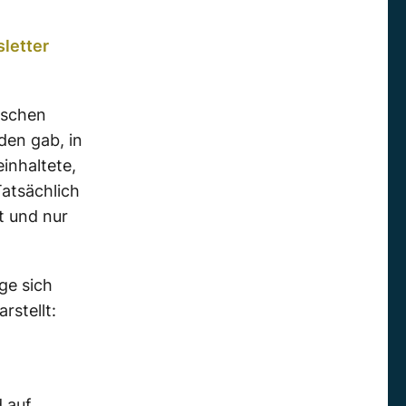
letter
ischen
den gab, in
inhaltete,
Tatsächlich
t und nur
ge sich
rstellt:
 auf