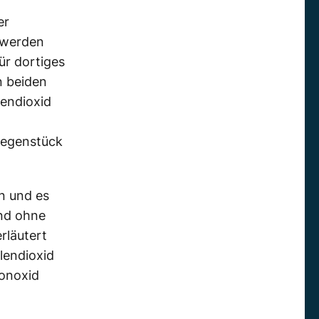
er
 werden
ür dortiges
n beiden
lendioxid
Gegenstück
n und es
und ohne
rläutert
lendioxid
onoxid