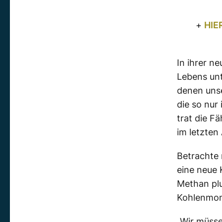
+
HIE
In ihrer n
Lebens unt
denen unse
die so nur
trat die F
im letzten
Betrachte 
eine neue 
Methan plu
Kohlenmon
„Wir müss