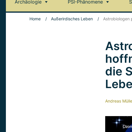
Archäologie
PSI-Phänomene
S
Home
/
Außerirdisches Leben
/
Astrobiologen 
Astr
hoff
die 
Leb
Andreas Mülle