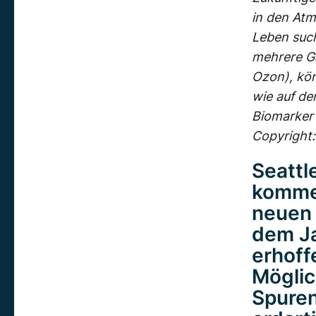
in den Atm
Leben such
mehrere Ga
Ozon), kön
wie auf der
Biomarker s
Copyright
Seattl
komme
neuen 
dem J
erhoff
Möglic
Spuren