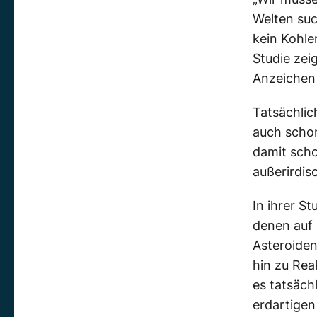
Welten suc
kein Kohle
Studie zei
Anzeichen 
Tatsächlic
auch schon
damit scho
außerirdis
In ihrer S
denen auf
Asteroiden
hin zu Rea
es tatsäc
erdartigen