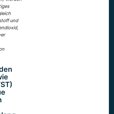
tiges
leich
stoff und
endioxid,
ver
on
nden
wie
WST)
ue
n