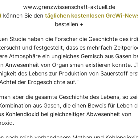
www.grenzwissenschaft-aktuell.de
R
können Sie den
täglichen kostenlosen GreWi-News
bestellen +
euen Studie haben die Forscher die Geschichte des ird
ersucht und festgestellt, dass es mehrfach Zeitperio
re Atmosphäre ein ungleiches Gemisch aus Gasen be
 in Anwesenheit von Organismen existieren konnte. „
ähigkeit des Lebens zur Produktion von Sauerstoff ers
 Achtel der Erdgeschichte auf.“
man aber die gesamte Geschichte des Lebens, so zei
Kombination aus Gasen, die einen Beweis für Leben da
s Kohlendioxid bei gleichzeitiger Abwesenheit von
oxid.
en nach reich vorhandenem Methan und Kohlendioxid