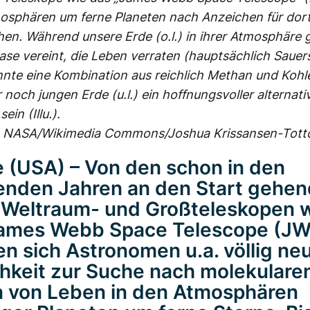
osphären um ferne Planeten nach Anzeichen für dor
en. Während unsere Erde (o.l.) in ihrer Atmosphäre g
se vereint, die Leben verraten (hauptsächlich Sauer
nte eine Kombination aus reichlich Methan und Kohl
 noch jungen Erde (u.l.) ein hoffnungsvoller alternati
ein (Illu.).
: NASA/Wikimedia Commons/Joshua Krissansen-Tott
e (USA) – Von den schon in den
nden Jahren an den Start gehe
Weltraum- und Großteleskopen 
ames Webb Space Telescope (J
en sich Astronomen u.a. völlig ne
hkeit zur Suche nach molekulare
 von Leben in den Atmosphären