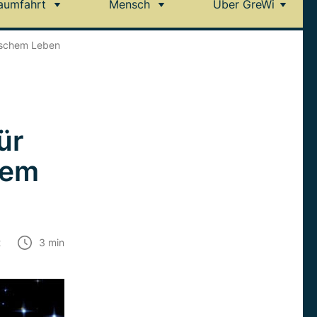
aumfahrt
Mensch
Über GreWi
dischem Leben
ür
hem
t
3
min