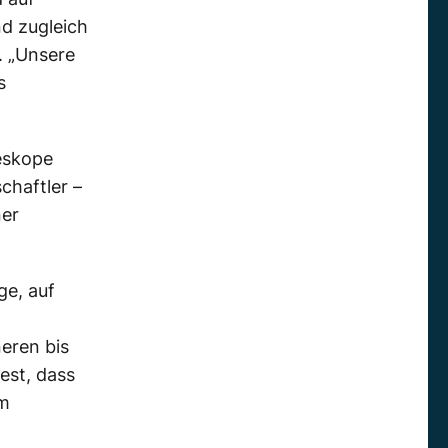
d zugleich
. „Unsere
s
eskope
chaftler –
ner
ge, auf
eren bis
est, dass
em