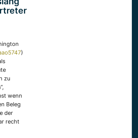
slang
rtreter
hington
.aao5747
)
ls
ute
n zu
“,
lbst wenn
en Beleg
e der
ar recht