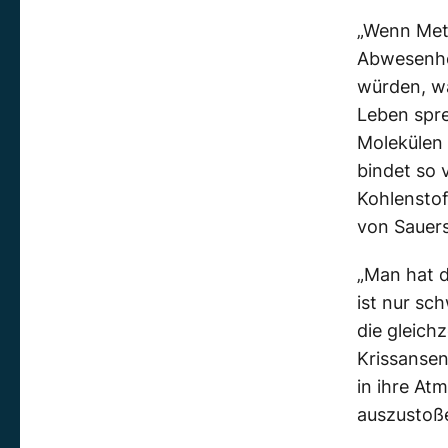
„Wenn Meth
Abwesenhe
würden, wä
Leben spre
Molekülen 
bindet so 
Kohlenstof
von Sauers
„Man hat d
ist nur sc
die gleich
Krissansen
in ihre A
auszustoß