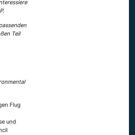
teressiere
P.
e passenden
ßen Teil
ironmental
igen Flug
se und
cil