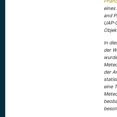
Phän
eines
and Ph
UAP-O
Objekt
In di
der W
wurde
Meteo
der A
statis
eine 
Meteo
beoba
besond