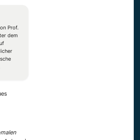
on Prof.
nter dem
uf
icher
tsche
.
ues
nomalen