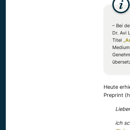
– Bei d
Dr. Avi
Titel
„A
Medium.
Genehmi
überset
Heute erhi
Preprint (
Lieber
ich s