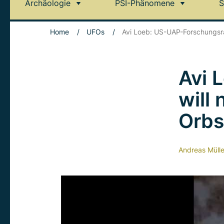
Archäologie
PSI-Phänomene
S
Home
/
UFOs
/
Avi Loeb: US-UAP-Forschungsra
Avi 
will
Orbs
Andreas Mülle