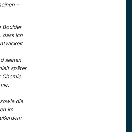
heinen –
o Boulder
 dass ich
ntwickelt
nd seinen
ielt später
r Chemie.
mie,
sowie die
en im
 außerdem