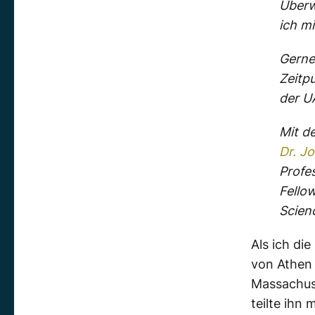
Überw
ich m
Gerne
Zeitp
der U
Mit d
Dr. Jo
Profe
Fello
Scien
Als ich di
von Athen
Massachuse
teilte ihn