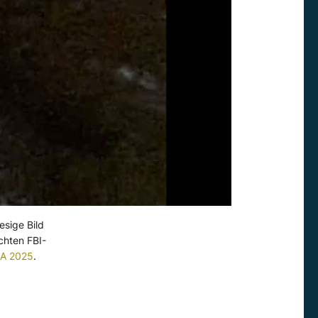
esige Bild
chten FBI-
SA 2025
.