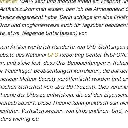
omenen
(UAP) sehr und möchte Ihnen ein Preprint (
 Artikels zukommen lassen, den ich bei Atmospheric 
ysics eingereicht habe. Darin schlage ich eine Erklär
rbs und möglicherweise auch für tagsüber beobacht
e, etwa ‚fliegende Untertassen‘, vor.
esem Artikel werte ich Hunderte von Orb-Sichtungen a
ebsite des National
UFO
Reporting Center (NUFORC)
n, und stelle fest, dass Orb-Beobachtungen in hohe
r-Feuerkugel-Beobachtungen korrelieren, die auf der
merican Meteor Society veröffentlicht wurden (mit ei
tischen Sicherheit von über 99 Prozent). Dies veranla
Theorie der Orbs zu entwickeln, die auf den Eigensch
rstaub basiert. Diese Theorie kann praktisch sämtlic
chteten Verhaltensweisen von Orbs erklären. Und, 
ers wichtig ist: