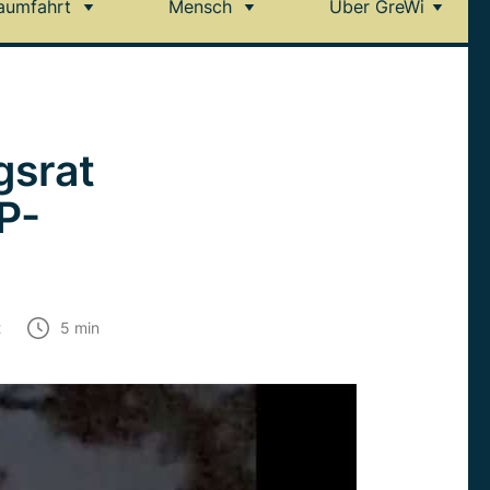
aumfahrt
Mensch
Über GreWi
gsrat
P-
t
5
min