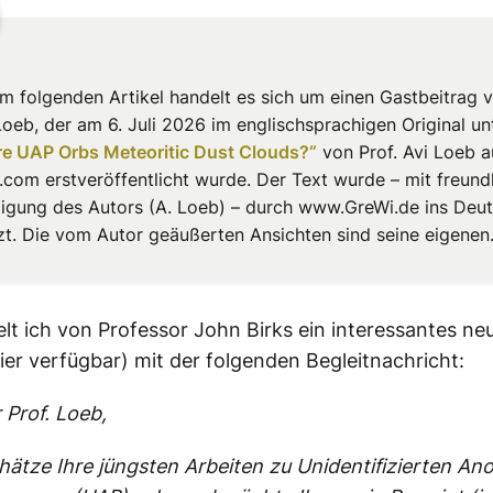
em folgenden Artikel handelt es sich um einen Gastbeitrag v
 Loeb, der am 6. Juli 2026 im englischsprachigen Original u
re UAP Orbs Meteoritic Dust Clouds?“
von Prof. Avi Loeb a
com erstveröffentlicht wurde. Der Text wurde – mit freundl
gung des Autors (A. Loeb) – durch www.GreWi.de ins Deu
zt. Die vom Autor geäußerten Ansichten sind seine eigenen
elt ich von Professor John Birks ein interessantes ne
hier verfügbar) mit der folgenden Begleitnachricht:
 Prof. Loeb,
chätze Ihre jüngsten Arbeiten zu Unidentifizierten A