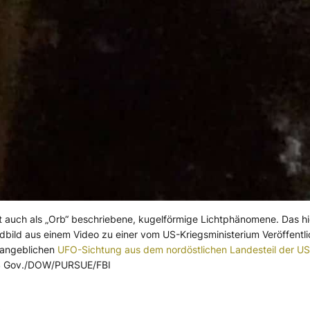
oft auch als „Orb“ beschriebene, kugelförmige Lichtphänomene. Das hi
ndbild aus einem Video zu einer vom US-Kriegsministerium Veröffentli
 angeblichen
UFO-Sichtung aus dem nordöstlichen Landesteil der U
US Gov./DOW/PURSUE/FBI