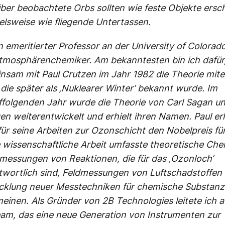
ber beobachtete Orbs sollten wie feste Objekte ersc
ielsweise wie fliegende Untertassen.
n emeritierter Professor an der University of Colorad
tmosphärenchemiker. Am bekanntesten bin ich dafür,
nsam mit Paul Crutzen im Jahr 1982 die Theorie mite
die später als ‚Nuklearer Winter‘ bekannt wurde. Im
ffolgenden Jahr wurde die Theorie von Carl Sagan u
en weiterentwickelt und erhielt ihren Namen. Paul erh
für seine Arbeiten zur Ozonschicht den Nobelpreis fü
 wissenschaftliche Arbeit umfasste theoretische Che
messungen von Reaktionen, die für das ‚Ozonloch‘
twortlich sind, Feldmessungen von Luftschadstoffen 
cklung neuer Messtechniken für chemische Substanz
meinen. Als Gründer von 2B Technologies leitete ich
eam, das eine neue Generation von Instrumenten zur