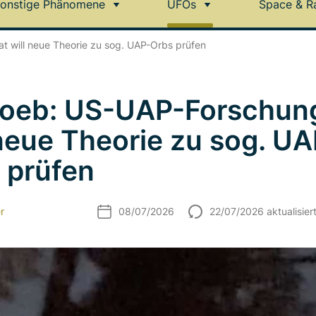
onstige Phänomene
UFOs
Space & R
t will neue Theorie zu sog. UAP-Orbs prüfen
Loeb: US-UAP-Forschun
 neue Theorie zu sog. UA
 prüfen
r
08/07/2026
22/07/2026 aktualisier