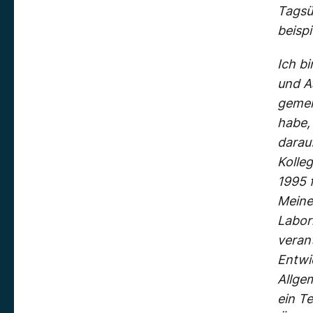
Tagsü
beisp
Ich bi
und A
gemei
habe, 
darau
Kolleg
1995 
Meine
Labor
veran
Entwi
Allge
ein T