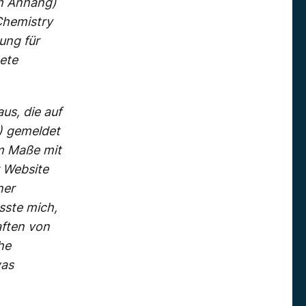
im Anhang)
Chemistry
ung für
ete
us, die auf
 gemeldet
m Maße mit
 Website
ner
sste mich,
aften von
he
was