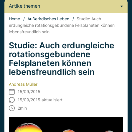
Artikelthemen
Home
/
Außerirdisches Leben
/
Studie: Auch
erdungleiche rotationsgebundene Felsplaneten können
lebensfreundlich sein
Studie: Auch erdungleiche
rotationsgebundene
Felsplaneten können
lebensfreundlich sein
Andreas Müller
15/09/2015
15/09/2015 aktualisiert
2
min