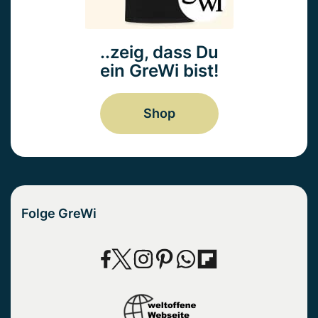
..zeig, dass Du
ein GreWi bist!
Shop
Folge GreWi