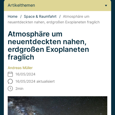
Artikelthemen
Home
/
Space & Raumfahrt
/
Atmosphäre um
neuentdeckten nahen, erdgroßen Exoplaneten fraglich
Atmosphäre um
neuentdeckten nahen,
erdgroßen Exoplaneten
fraglich
Andreas Müller
16/05/2024
16/05/2024 aktualisiert
2
min