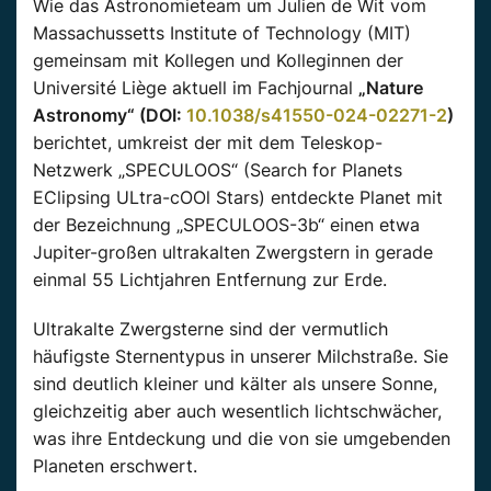
Wie das Astronomieteam um Julien
de Wit
vom
Massachussetts
Institute
of
Technology (MIT)
gemeinsam mit Kollegen und Kolleginnen der
Université
Liège aktuell im Fachjournal
„Nature
Astronomy“ (DOI:
10.1038/s41550-024-02271-2
)
berichtet, umkreist der mit dem Teleskop-
Netzwerk „
SPECULOOS
“ (Search
for
Planets
EClipsing
ULtra-cOOl
Stars) entdeckte
Planet
mit
der Bezeichnung „
SPECULOOS-3
b“ einen etwa
Jupiter-großen ultrakalten Zwergstern in gerade
einmal 55 Lichtjahren Entfernung zur Erde.
Ultrakalte Zwergsterne sind der
vermutlich
häufigste Sternentypus in unserer Milchstraße. Sie
sind deutlich kleiner und kälter als unsere Sonne,
gleichzeitig aber auch wesentlich lichtschwächer,
was ihre Entdeckung und die von sie umgebenden
Planeten
erschwert.