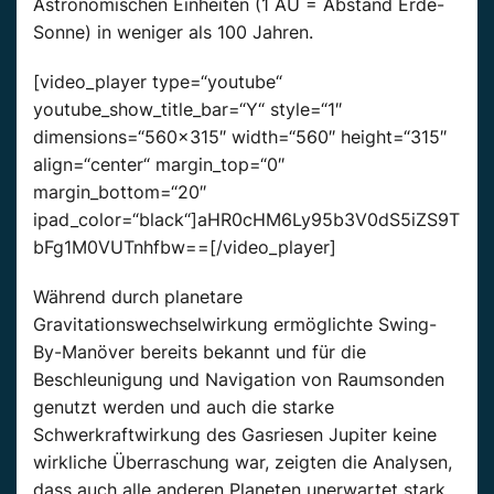
Astronomischen Einheiten (1 AU = Abstand Erde-
Sonne) in weniger als 100 Jahren.
[video_player type=“youtube“
youtube_show_title_bar=“Y“ style=“1″
dimensions=“560×315″ width=“560″ height=“315″
align=“center“ margin_top=“0″
margin_bottom=“20″
ipad_color=“black“]aHR0cHM6Ly95b3V0dS5iZS9T
bFg1M0VUTnhfbw==[/video_player]
Während durch planetare
Gravitationswechselwirkung ermöglichte Swing-
By-Manöver bereits bekannt und für die
Beschleunigung und Navigation von Raumsonden
genutzt werden und auch die starke
Schwerkraftwirkung des Gasriesen Jupiter keine
wirkliche Überraschung war, zeigten die Analysen,
dass auch alle anderen Planeten unerwartet stark