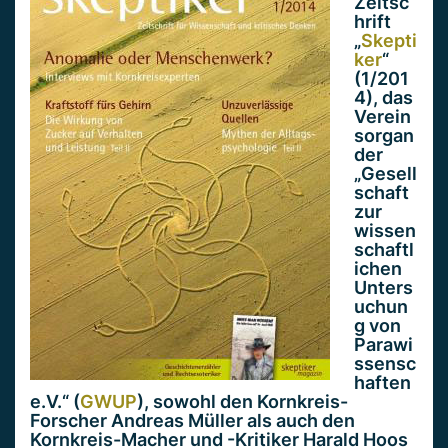
Zeitsc
hrift
„
Skepti
ker
“
(1/201
4), das
Verein
sorgan
der
„Gesell
schaft
zur
wissen
schaftl
ichen
Unters
uchun
g von
Parawi
ssensc
haften
e.V.“ (
GWUP
), sowohl den Kornkreis-
Forscher Andreas Müller als auch den
Kornkreis-Macher und -Kritiker Harald Hoos