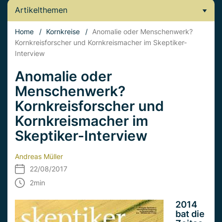
Artikelthemen
Home
/
Kornkreise
/
Anomalie oder Menschenwerk?
Kornkreisforscher und Kornkreismacher im Skeptiker-
Interview
Anomalie oder
Menschenwerk?
Kornkreisforscher und
Kornkreismacher im
Skeptiker-Interview
Andreas Müller
22/08/2017
2
min
2014
bat die