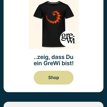
..zeig, dass Du
ein GreWi bist!
Shop