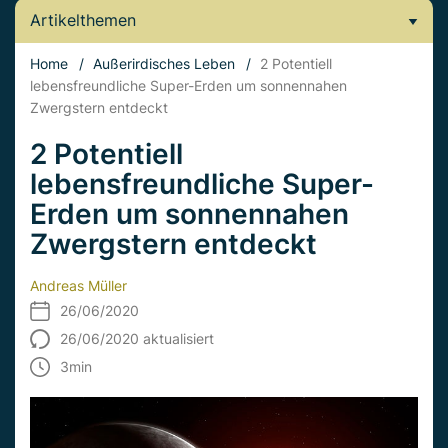
Artikelthemen
Home
/
Außerirdisches Leben
/
2 Potentiell
lebensfreundliche Super-Erden um sonnennahen
Zwergstern entdeckt
2 Potentiell
lebensfreundliche Super-
Erden um sonnennahen
Zwergstern entdeckt
Andreas Müller
26/06/2020
26/06/2020 aktualisiert
3
min