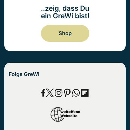
..zeig, dass Du
ein GreWi bist!
Shop
Folge GreWi