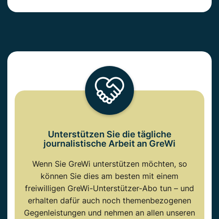
Unterstützen Sie die tägliche
journalistische Arbeit an GreWi
Wenn Sie GreWi unterstützen möchten, so
können Sie dies am besten mit einem
freiwilligen GreWi-Unterstützer-Abo tun – und
erhalten dafür auch noch themenbezogenen
Gegenleistungen und nehmen an allen unseren