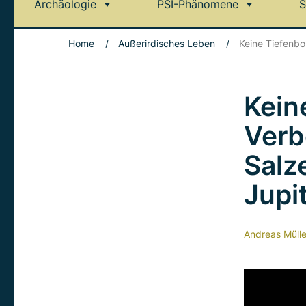
Archäologie
PSI-Phänomene
S
Home
/
Außerirdisches Leben
/
Keine Tiefenbo
Kein
Verb
Salz
Jupi
Andreas Mülle