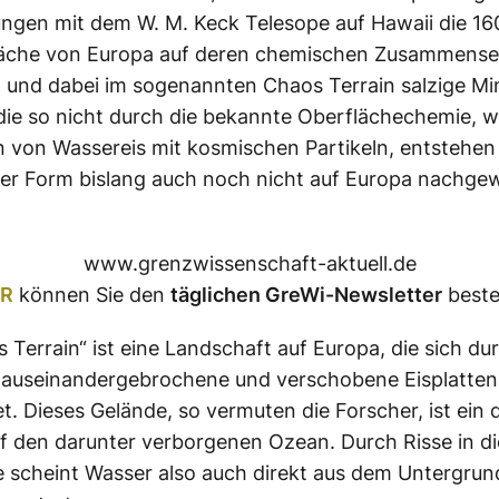
gen mit dem W. M. Keck Telesope auf Hawaii die 16
läche von Europa auf deren chemischen Zusammense
 und dabei im sogenannten Chaos Terrain salzige Mi
die so nicht durch die bekannte Oberflächechemie, w
 von Wassereis mit kosmischen Partikeln, entstehe
ser Form bislang auch noch nicht auf Europa nachge
www.grenzwissenschaft-aktuell.de
ER
können Sie den
täglichen GreWi-Newsletter
beste
 Terrain“ ist eine Landschaft auf Europa, die sich du
, auseinandergebrochene und verschobene Eisplatten
t. Dieses Gelände, so vermuten die Forscher, ist ein d
f den darunter verborgenen Ozean. Durch Risse in di
 scheint Wasser also auch direkt aus dem Untergrun