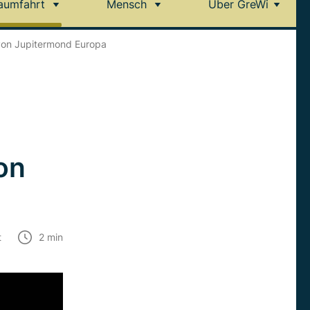
aumfahrt
Mensch
Über GreWi
 von Jupitermond Europa
on
t
2
min