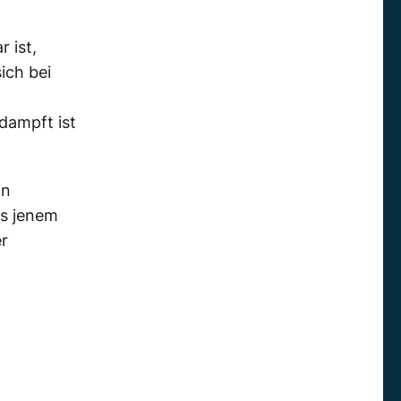
 ist,
ich bei
dampft ist
in
s jenem
er