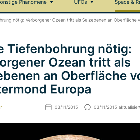
onstige Phänomene
UFOs
Space & R
hrung nötig: Verborgener Ozean tritt als Salzebenen an Oberfläche
e Tiefenbohrung nötig:
orgener Ozean tritt als
ebenen an Oberfläche v
termond Europa
r
03/11/2015
03/11/2015 aktualisier