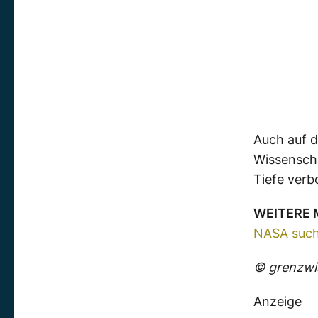
Auch auf 
Wissenscha
Tiefe verb
WEITERE
NASA such
© grenzwis
Anzeige