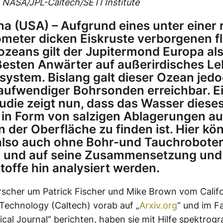
 NASA/JPL-Caltech/SETI Institute
a (USA) – Aufgrund eines unter einer 
ometer dicken Eiskruste verborgenen f
zeans gilt der Jupitermond Europa als
ßesten Anwärter auf außerirdisches L
ystem. Bislang galt dieser Ozean jedo
 aufwendiger Bohrsonden erreichbar. E
udie zeigt nun, dass das Wasser diese
in Form von salzigen Ablagerungen a
n der Oberfläche zu finden ist. Hier kö
lso auch ohne Bohr-und Tauchroboter 
t und auf seine Zusammensetzung und
stoffe hin analysiert werden.
rscher um Patrick Fischer und Mike Brown vom Califo
f Technology (Caltech) vorab auf „
Arxiv.org
“ und im F
cal Journal“ berichten, haben sie mit Hilfe spektrogr