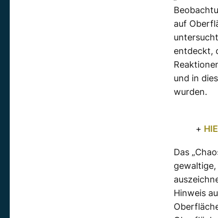
Beobachtun
auf Oberf
untersucht
entdeckt, 
Reaktionen
und in die
wurden.
+
HI
Das „Chaos
gewaltige
auszeichne
Hinweis au
Oberfläche