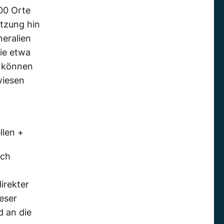
00 Orte
tzung hin
neralien
ie etwa
n können
wiesen
llen +
rch
irekter
eser
d an die