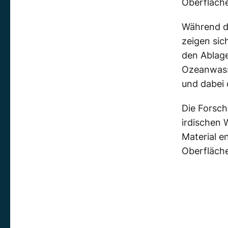
Oberfläche
Während di
zeigen sic
den Ablag
Ozeanwasse
und dabei 
Die Forsch
irdischen
Material e
Oberfläch