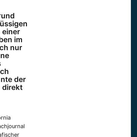
rund
lüssigen
 einer
eben im
ch nur
ine
s
uch
nnte der
direkt
rnia
achjournal
afischer