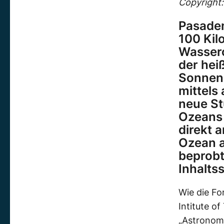
Copyright:
Pasaden
100 Kil
Wassero
der hei
Sonnens
mittels
neue St
Ozeans 
direkt a
Ozean a
beprob
Inhalts
Wie die Fo
Intitute o
„Astronomi