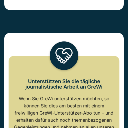
Unterstützen Sie die tägliche
journalistische Arbeit an GreWi
Wenn Sie GreWi unterstützen möchten, so
können Sie dies am besten mit einem
freiwilligen GreWi-Unterstützer-Abo tun – und
erhalten dafür auch noch themenbezogenen
Gegenleistungen und nehmen an allen unseren