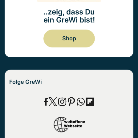
..zeig, dass Du
ein GreWi bist!
Shop
Folge GreWi