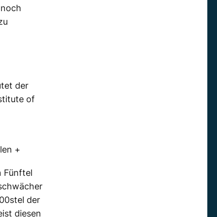
r noch
zu
tet der
itute of
len +
 Fünftel
tschwächer
00stel der
ist diesen