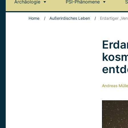
Archäologie
PSI-Phänomene
S
Home
/
Außerirdisches Leben
/
Erdartiger „Ve
Erda
kosm
entd
Andreas Mülle