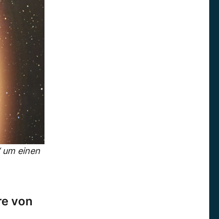
“ um einen
re von