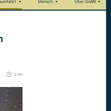
aumfahrt
Mensch
Über GreWi
n
t
2
min