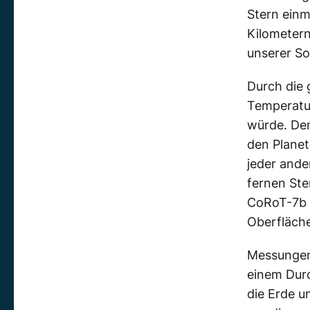
Stern einm
Kilometern
unserer So
Durch die 
Temperatu
würde. De
den Planet
jeder ande
fernen Ste
CoRoT-7b 
Oberfläch
Messungen
einem Durc
die Erde u