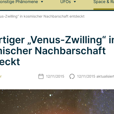
onstige Phänomene
UFOs
Space & R
nus-Zwilling“ in kosmischer Nachbarschaft entdeckt
rtiger „Venus-Zwilling“ i
ischer Nachbarschaft
eckt
r
12/11/2015
12/11/2015 aktualisier