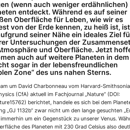
gen (wenn auch weniger erdähnlichen)
neten entdeckt. Während es auf seiner
ßen Oberfläche für Leben, wie wir es
st von der Erde kennen, zu heiß ist, ist
aufgrund seiner Nähe ein ideales Ziel fü
rer Untersuchungen der Zusammense
Atmosphäre und Oberfläche. Jetzt hoff
men auch auf weitere Planeten in de
icht sogar in der lebensfreundlichen
blen Zone“ des uns nahen Sterns.
eam um David Charbonneau vom Harvard-Smithsonia
hysics (CfA) aktuell im Fachjournal „Nature“ (DOI:
ture15762) berichtet, handele es sich bei dem Planet
g „GJ 1132b“ zwar nicht um den lange gesuchten „Erd
 immerhin um ein Gegenstück zu unserer Venus. Wäh
erfläche des Planeten mit 230 Grad Celsius also deutl