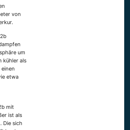
nen
meter von
erkur.
32b
rdampfen
osphäre um
 kühler als
 einen
wie etwa
2b mit
r ist als
 Die sich