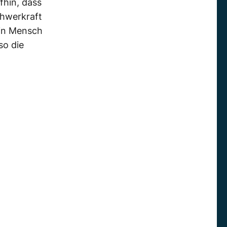
fhin, dass
chwerkraft
Ein Mensch
so die