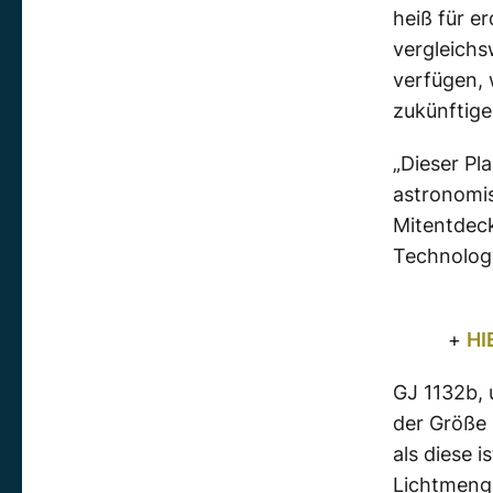
heiß für e
vergleichs
verfügen, 
zukünftig
„Dieser Pl
astronomis
Mitentdec
Technolog
+
HI
GJ 1132b, 
der Größe 
als diese 
Lichtmenge