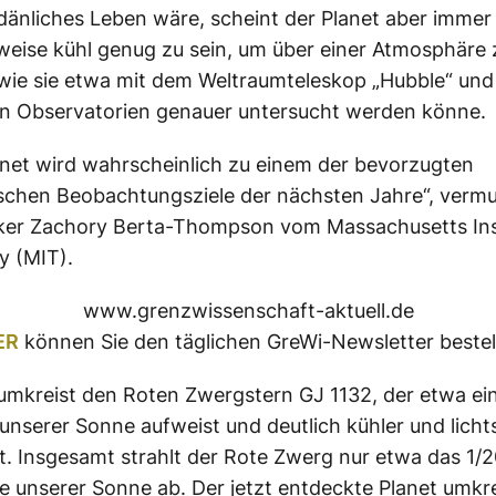
rdänliches Leben wäre, scheint der Planet aber imme
weise kühl genug zu sein, um über einer Atmosphäre 
wie sie etwa mit dem Weltraumteleskop „Hubble“ und
en Observatorien genauer untersucht werden könne.
anet wird wahrscheinlich zu einem der bevorzugten
chen Beobachtungsziele der nächsten Jahre“, vermu
ker Zachory Berta-Thompson vom Massachusetts Inst
y (MIT).
www.grenzwissenschaft-aktuell.de
ER
können Sie den täglichen GreWi-Newsletter bestel
umkreist den Roten Zwergstern GJ 1132, der etwa ein
unserer Sonne aufweist und deutlich kühler und lich
ist. Insgesamt strahlt der Rote Zwerg nur etwa das 1/2
 unserer Sonne ab. Der jetzt entdeckte Planet umkre