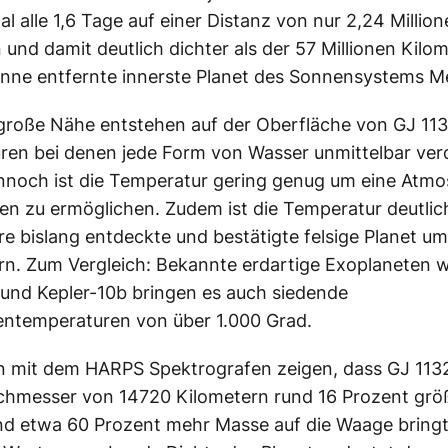
al alle 1,6 Tage auf einer Distanz von nur 2,24 Millio
 und damit deutlich dichter als der 57 Millionen Kilo
nne entfernte innerste Planet des Sonnensystems M
große Nähe entstehen auf der Oberfläche von GJ 11
ren bei denen jede Form von Wasser unmittelbar ve
nnoch ist die Temperatur gering genug um eine Atm
en zu ermöglichen. Zudem ist die Temperatur deutlich
re bislang entdeckte und bestätigte felsige Planet um
rn. Zum Vergleich: Bekannte erdartige Exoplaneten 
und Kepler-10b bringen es auch siedende
entemperaturen von über 1.000 Grad.
 mit dem HARPS Spektrografen zeigen, dass GJ 113
hmesser von 14720 Kilometern rund 16 Prozent größe
nd etwa 60 Prozent mehr Masse auf die Waage bringt.