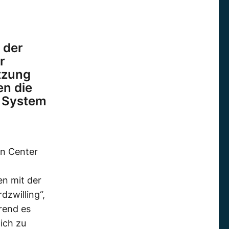
 der
r
tzung
en die
m System
n Center
en mit der
zwilling“,
rend es
ich zu