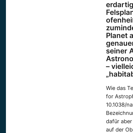
erdarti
Felspla
ofenhei
zuminde
Planet 
genaue
seiner 
Astrono
– vielle
„habita
Wie das T
for Astrop
10.1038/na
Bezeichnun
dafür aber
auf der Ob