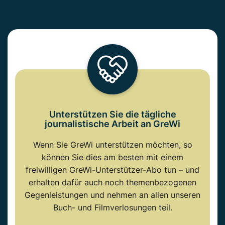
Unterstützen Sie die tägliche
journalistische Arbeit an GreWi
Wenn Sie GreWi unterstützen möchten, so
können Sie dies am besten mit einem
freiwilligen GreWi-Unterstützer-Abo tun – und
erhalten dafür auch noch themenbezogenen
Gegenleistungen und nehmen an allen unseren
Buch- und Filmverlosungen teil.