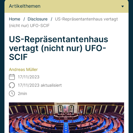
Artikelthemen
Home
/
Disclosure
/
US-Repräsentantenhaus vertagt
(nicht nur) UFO-SCIF
US-Repräsentantenhaus
vertagt (nicht nur) UFO-
SCIF
Andreas Müller
17/11/2023
17/11/2023 aktualisiert
2
min