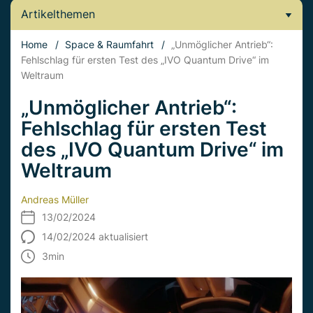
Artikelthemen
Home
/
Space & Raumfahrt
/
„Unmöglicher Antrieb“:
Fehlschlag für ersten Test des „IVO Quantum Drive“ im
Weltraum
„Unmöglicher Antrieb“:
Fehlschlag für ersten Test
des „IVO Quantum Drive“ im
Weltraum
Andreas Müller
13/02/2024
14/02/2024 aktualisiert
3
min