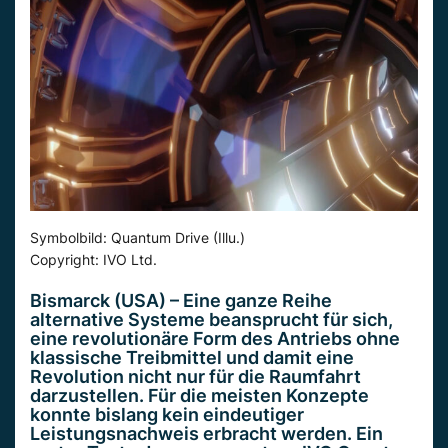
Symbolbild: Quantum Drive (Illu.)
Copyright: IVO Ltd.
Bismarck (USA) – Eine ganze Reihe
alternative Systeme beansprucht für
sich,
eine
revolutionäre Form des Antriebs ohne
klassische Treibmittel und damit eine
Revolution nicht nur für die Raumfahrt
darzustellen. Für die meisten Konzepte
konnte bislang kein eindeutiger
Leistungsnachweis erbracht werden.
Ein