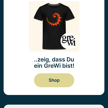
..zeig, dass Du
ein GreWi bist!
Shop