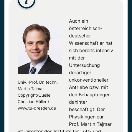
Auch ein
österreichisch-
deutscher
Wissenschaftler hat
sich bereits intensiv
mit der
Untersuchung
derartiger
unkonventioneller
Univ.-Prof. Dr. techn.
Antriebe
bzw.
mit
Martin Tajmar
den Behauptungen
Copyright/Quelle:
Christian Hüller /
dahinter
www.tu-dresden.de
beschäftigt. Der
Physikingenieur
Prof. Martin Tajmar
ist Direktor des Instituts für Luft- und