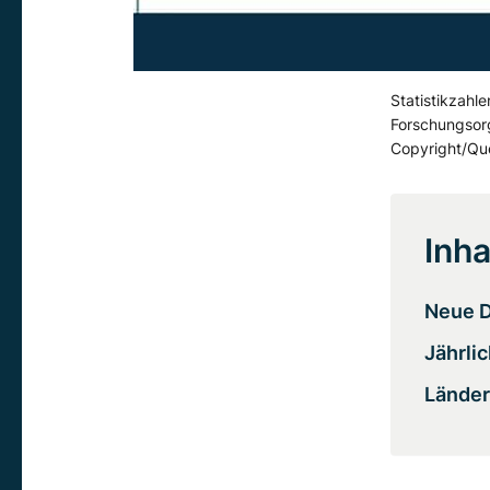
Statistikzahl
Forschungsorg
Copyright/Quel
Inha
Neue D
Jährli
Länder