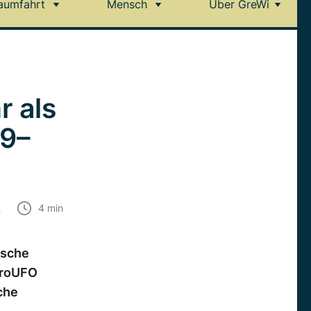
aumfahrt
Mensch
Über GreWi
 als
9–
t
4
min
ische
EuroUFO
sche