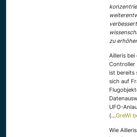
konzentrier
weiterentw
verbesser
wissenscha
zu erhöhen
Ailleris b
Controller
ist bereit
sich auf F
Flugobjek
Datenauswer
UFO-Anlau
(…
GreWi b
Wie Ailleri