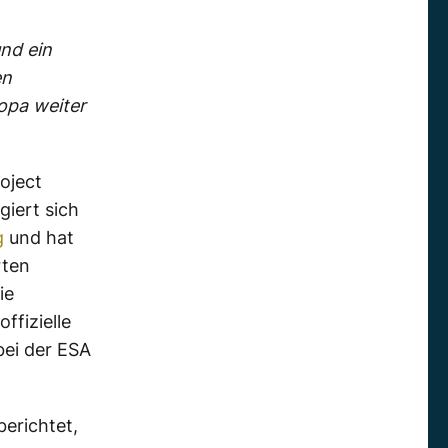
nd ein
en
opa weiter
oject
iert sich
g
und hat
rten
ie
ffizielle
ei der ESA
erichtet,