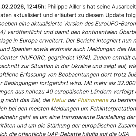
.02.2026, 12:45h:
Philippe Ailleris hat seine Ausarbei
aten aktualisiert und erläutert zu diesem Update fol
soeben eine aktualisierte Version des EuroUFO-Baro
) veröffentlicht und damit den kontinentalen Überbl
age in Europa erweitert. Der Bericht integriert nun
n und Spanien sowie erstmals auch Meldungen des Na
 Center (NUFORC, gegründet 1974). Zudem enthält er
schnitt zur Situation in der Ukraine und zeigt auf, wie
ftliche Erfassung von Beobachtungen dort trotz äu
r Bedingungen fortgeführt wird. Mit mehr als 32.000
ngen aus nahezu 40 europäischen Ländern verfolgt 
 nicht das Ziel, die
Natur
der
Phänomene
zu bestim
ich bei den meisten Meldungen um Fehlinterpretatio
ielmehr geht es um eine transparente Darstellung der
itäten und um die Stärkung der europäischen Zusam
ch die öffentliche UAP-Debatte häufig auf die USA