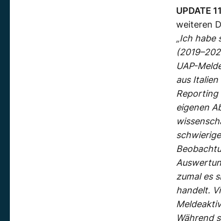
UPDATE 11
weiteren D
„Ich habe 
(2019–2024
UAP-Meldel
aus Italie
Reporting
eigenen Ab
wissenscha
schwierige
Beobachtu
Auswertung
zumal es s
handelt. V
Meldeaktiv
Während si