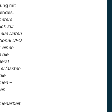
tung mit
gendes:
meters
ick zur
 neue Daten
tional UFO
 einen
 die
ßerst
 erfassten
die
men –
nen
menarbeit.