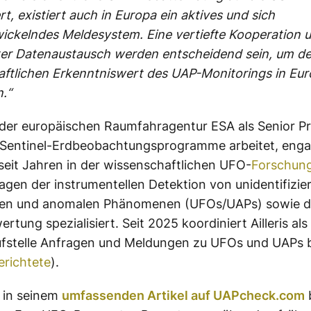
t, existiert auch in Europa ein aktives und sich
ickelndes Meldesystem. Eine vertiefte Kooperation u
ter Datenaustausch werden entscheidend sein, um d
ftlichen Erkenntniswert des UAP-Monitorings in Eur
.“
ei der europäischen Raumfahragentur ESA als Senior Pr
 Sentinel-Erdbeobachtungsprogramme arbeitet, engag
s seit Jahren in der wissenschaftlichen UFO-
Forschun
ragen der instrumentellen Detektion von unidentifizie
ten und anomalen Phänomenen (UFOs/UAPs) sowie d
tung spezialisiert. Seit 2025 koordiniert Ailleris als o
fstelle Anfragen und Meldungen zu UFOs und UAPs b
erichtete
).
s in seinem
umfassenden Artikel auf UAPcheck.com
b