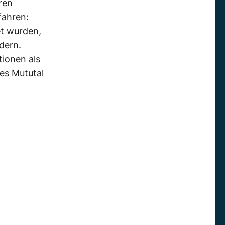
ren
fahren:
t wurden,
dern.
tionen als
des Mututal