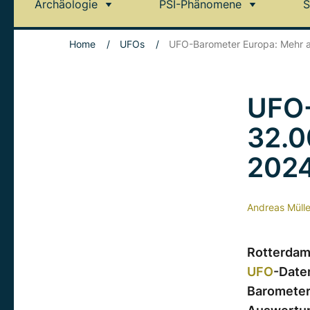
Archäologie
PSI-Phänomene
S
Home
/
UFOs
/
UFO-Barometer Europa: Mehr 
UFO-
32.0
202
Andreas Mülle
Rotterdam 
UFO
-Daten
Barometer“