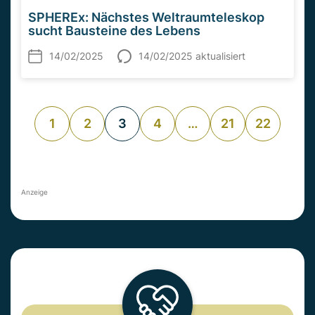
SPHEREx: Nächstes Weltraumteleskop
sucht Bausteine des Lebens
14/02/2025
14/02/2025 aktualisiert
1
2
3
4
…
21
22
Anzeige