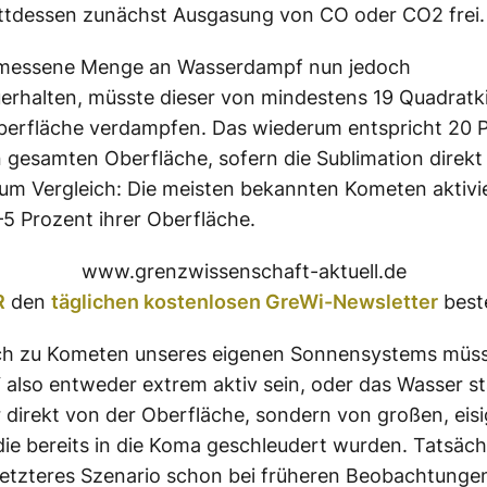
attdessen zunächst Ausgasung von CO oder CO2 frei.
messene Menge an Wasserdampf nun jedoch
erhalten, müsste dieser von mindestens 19 Quadratk
erfläche verdampfen. Das wiederum entspricht 20 P
n gesamten Oberfläche, sofern die Sublimation direk
um Vergleich: Die meisten bekannten Kometen aktivi
3–5 Prozent ihrer Oberfläche.
www.grenzwissenschaft-aktuell.de
R
den
täglichen kostenlosen GreWi-Newsletter
beste
ich zu Kometen unseres eigenen Sonnensystems müs
 also entweder extrem aktiv sein, oder das Wasser 
 direkt von der Oberfläche, sondern von großen, eis
 die bereits in die Koma geschleudert wurden. Tatsäch
letzteres Szenario schon bei früheren Beobachtunge