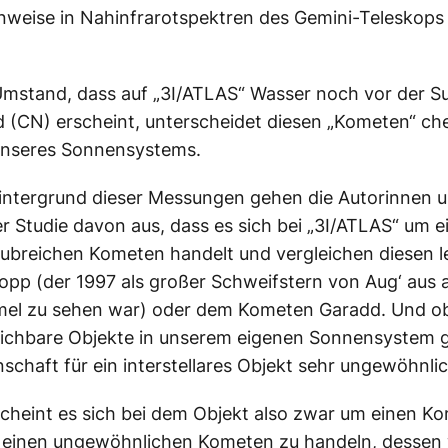
nweise in Nahinfrarotspektren des Gemini-Teleskop
mstand, dass auf „3I/ATLAS“ Wasser noch vor der S
 (CN) erscheint, unterscheidet diesen „Kometen“ c
nseres Sonnensystems.
intergrund dieser Messungen gehen die Autorinnen 
r Studie davon aus, dass es sich bei „3I/ATLAS“ um e
ubreichen Kometen handelt und vergleichen diesen le
opp (der 1997 als großer Schweifstern von Aug‘ aus
el zu sehen war) oder dem Kometen Garadd. Und o
eichbare Objekte in unserem eigenen Sonnensystem gi
nschaft für ein interstellares Objekt sehr ungewöhnlic
cheint es sich bei dem Objekt also zwar um einen K
 einen ungewöhnlichen Kometen zu handeln, dessen 