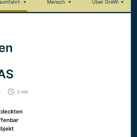
aumfahrt
Mensch
Über GreWi
en
LAS
5
2
min
tdeckten
ffenbar
bjekt