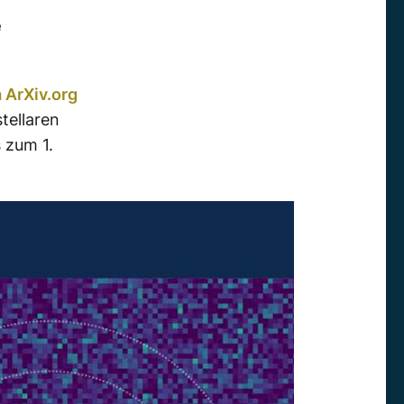
e
a ArXiv.org
tellaren
 zum 1.