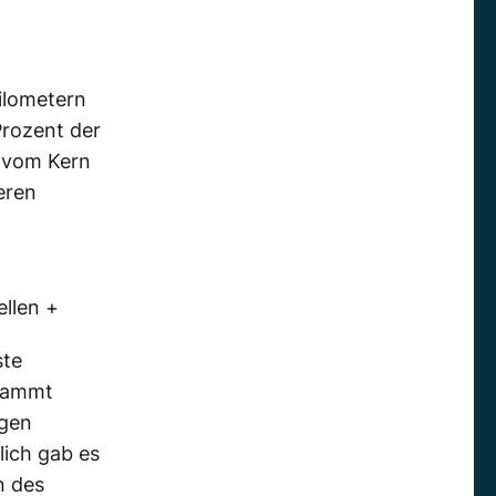
ilometern
rozent der
t vom Kern
eren
llen +
ste
stammt
igen
lich gab es
n des