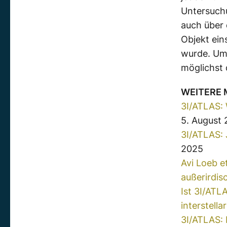
Untersuchu
auch über
Objekt ein
wurde. Um
möglichst 
WEITERE
3I/ATLAS: 
5. August
3I/ATLAS: 
2025
Avi Loeb e
außerirdisc
Ist 3I/ATL
interstella
3I/ATLAS: 