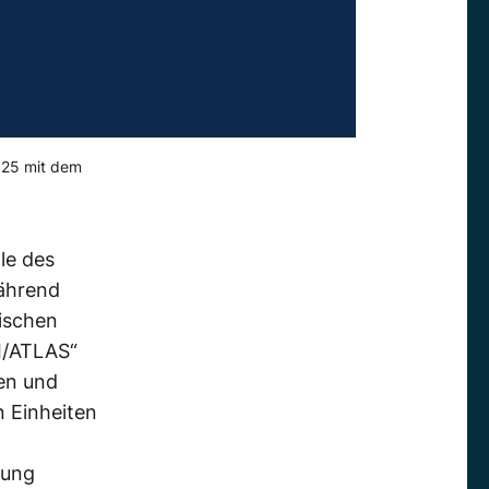
2025 mit dem
le des
Während
ischen
3I/ATLAS“
en und
n Einheiten
nung