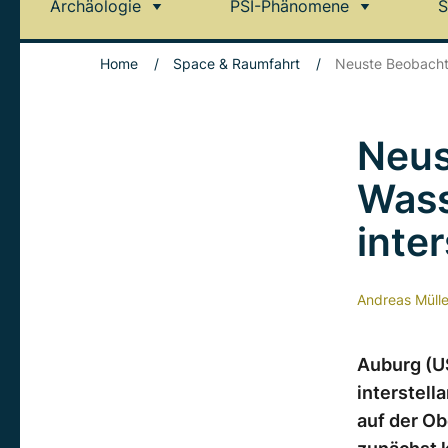
Archäologie
PSI-Phänomene
S
Home
/
Space & Raumfahrt
/
Neuste Beobachtu
Neus
Wass
inte
Andreas Mülle
Auburg (U
interstell
auf der O