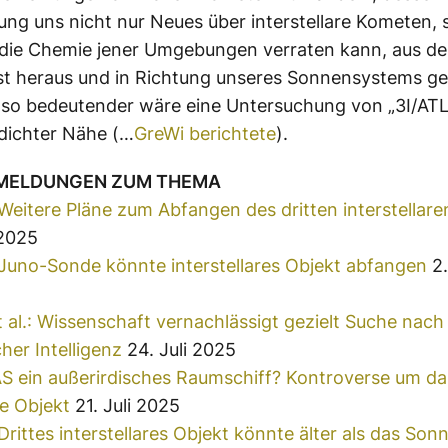
ng uns nicht nur Neues über interstellare Kometen,
 die Chemie jener Umgebungen verraten kann, aus d
st heraus und in Richtung unseres Sonnensystems g
so bedeutender wäre eine Untersuchung von „3I/AT
dichter Nähe (…
GreWi berichtete
).
 MELDUNGEN ZUM THEMA
Weitere Pläne zum Abfangen des dritten interstellare
 2025
Juno-Sonde könnte interstellares Objekt abfangen
2.
t al.: Wissenschaft vernachlässigt gezielt Suche nach
her Intelligenz
24. Juli 2025
AS ein außerirdisches Raumschiff? Kontroverse um das
re Objekt
21. Juli 2025
Drittes interstellares Objekt könnte älter als das So