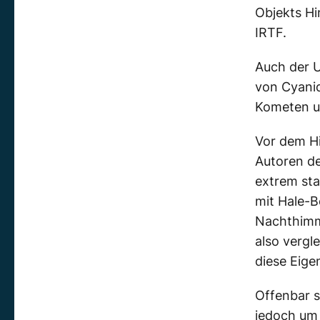
Objekts Hi
IRTF.
Auch der U
von Cyanid
Kometen u
Vor dem H
Autoren de
extrem sta
mit Hale-B
Nachthimm
also vergl
diese Eige
Offenbar s
jedoch um