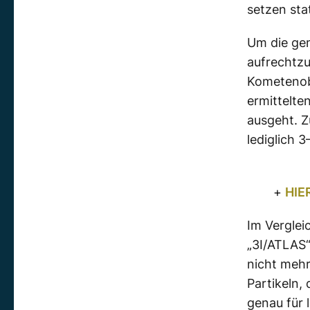
setzen st
Um die ge
aufrechtzu
Kometenob
ermittelte
ausgeht. Z
lediglich 
+
HIE
Im Vergle
„3I/ATLAS“
nicht mehr
Partikeln,
genau für 