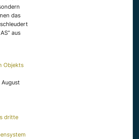
 sondern
enen das
eschleudert
LAS“ aus
n Objekts
 August
 dritte
nnensystem