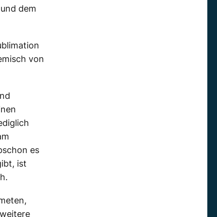
s und dem
ublimation
hemisch von
und
inen
diglich
 am
bschon es
bt, ist
h.
ometen,
weitere