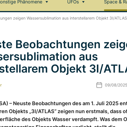
onstige Phänomene
UFOs
Space & R
ngen zeigen Wassersublimation aus interstellarem Objekt 3I/ATLAS
te Beobachtungen zeig
ersublimation aus
rstellarem Objekt 3I/AT
r
09/08/202
SA) – Neuste Beobachtungen des am 1. Juli 2025 en
aren Objekts „3I/ATLAS“ zeigen nun erstmals, dass o
berfläche des Objekts Wasser verdampft. Was dem O