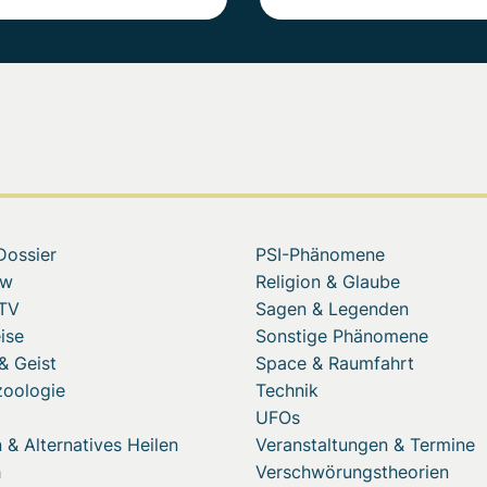
Dossier
PSI-Phänomene
ew
Religion & Glaube
 TV
Sagen & Legenden
ise
Sonstige Phänomene
& Geist
Space & Raumfahrt
zoologie
Technik
UFOs
 & Alternatives Heilen
Veranstaltungen & Termine
h
Verschwörungstheorien