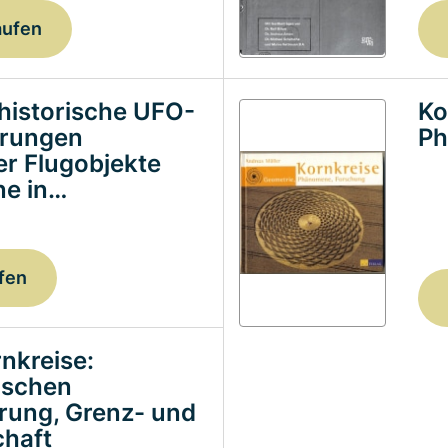
aufen
historische UFO-
Ko
erungen
Ph
ter Flugobjekte
e in…
fen
nkreise:
ischen
erung, Grenz- und
haft