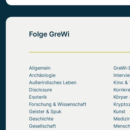
Folge GreWi
Allgemein
GreWi-
Archäologie
Intervi
Außerirdisches Leben
Kino &
Disclosure
Kornkre
Esoterik
Körper 
Forschung & Wissenschaft
Krypto
Geister & Spuk
Kunst
Geschichte
Medizin
Gesellschaft
Mensc