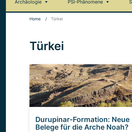
Archäologie
PSI-Phänomene
S
Home
/
Türkei
Türkei
Durupinar-Formation: Neue
Belege für die Arche Noah?