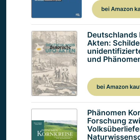
bei Amazon k
Deutschlands 
Akten: Schild
unidentifizier
und Phänomen
bei Amazon kau
Phänomen Kor
Forschung zw
Volksüberlief
Naturwissensc