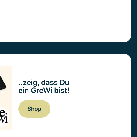
..zeig, dass Du
ein GreWi bist!
Shop