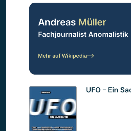
Andreas
Müller
Fachjournalist Anomalistik 
Mehr auf Wikipedia
UFO – Ein S