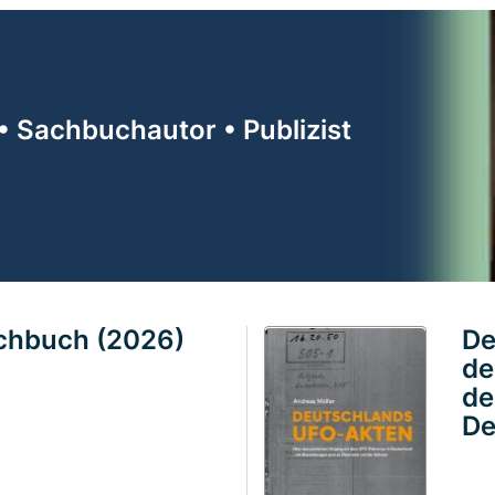
• Sachbuchautor • Publizist
achbuch (2026)
De
de
de
De