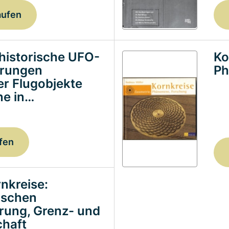
aufen
historische UFO-
Ko
erungen
Ph
ter Flugobjekte
e in…
fen
nkreise:
ischen
erung, Grenz- und
haft