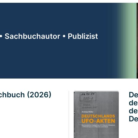
• Sachbuchautor • Publizist
achbuch (2026)
De
de
de
De