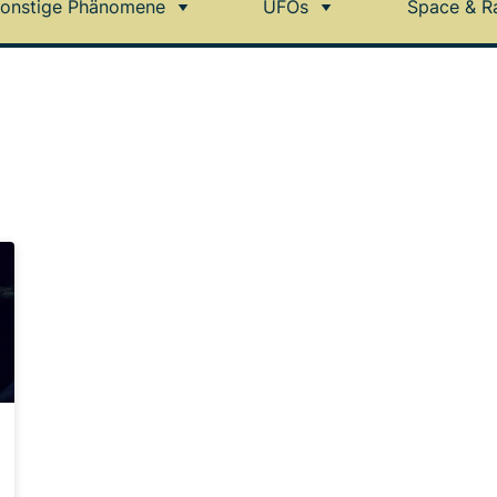
onstige Phänomene
UFOs
Space & R