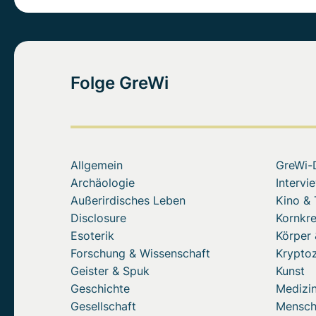
Folge GreWi
Allgemein
GreWi-
Archäologie
Intervi
Außerirdisches Leben
Kino &
Disclosure
Kornkre
Esoterik
Körper 
Forschung & Wissenschaft
Krypto
Geister & Spuk
Kunst
Geschichte
Medizin
Gesellschaft
Mensc