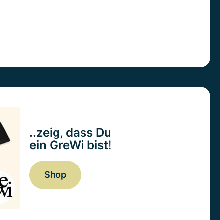
..zeig, dass Du
ein GreWi bist!
Shop