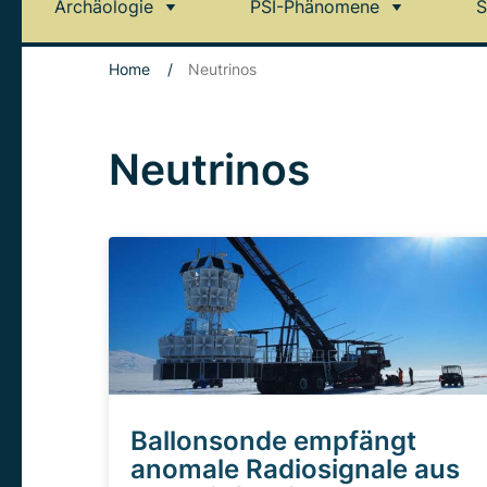
Archäologie
PSI-Phänomene
S
Home
/
Neutrinos
Neutrinos
Ballonsonde empfängt
anomale Radiosignale aus