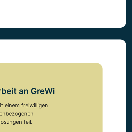
rbeit an GreWi
 einem freiwilligen
emenbezogenen
osungen teil.