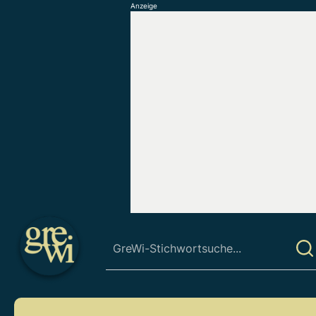
Anzeige
S
k
i
p
t
o
c
o
n
t
e
n
t