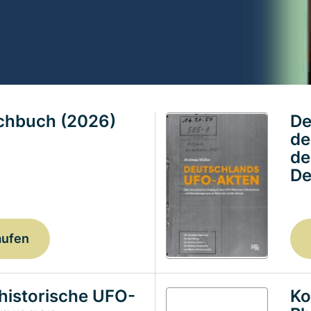
achbuch (2026)
De
de
de
De
aufen
historische UFO-
Ko