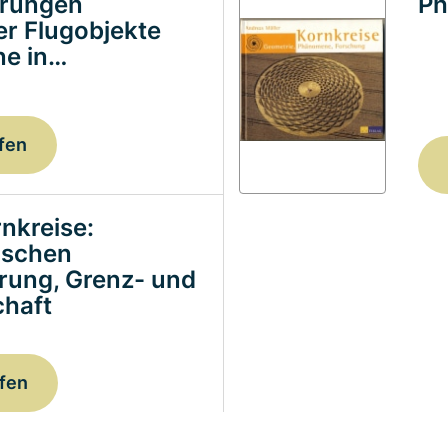
erungen
Ph
ter Flugobjekte
e in…
fen
nkreise:
ischen
erung, Grenz- und
haft
fen