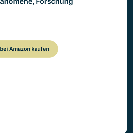
änomene, Forschung
bei Amazon kaufen