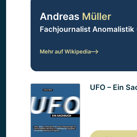
Andreas
Müller
Fachjournalist Anomalistik 
Mehr auf Wikipedia
UFO – Ein S