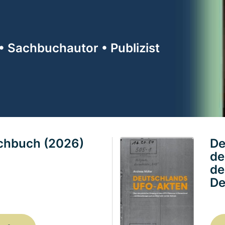
• Sachbuchautor • Publizist
achbuch (2026)
De
de
de
De