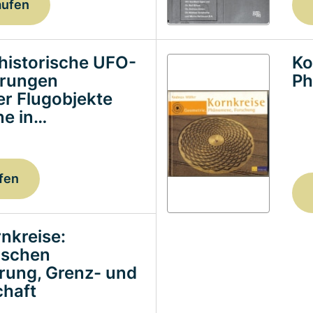
aufen
historische UFO-
Ko
erungen
Ph
ter Flugobjekte
e in…
fen
nkreise:
ischen
erung, Grenz- und
haft