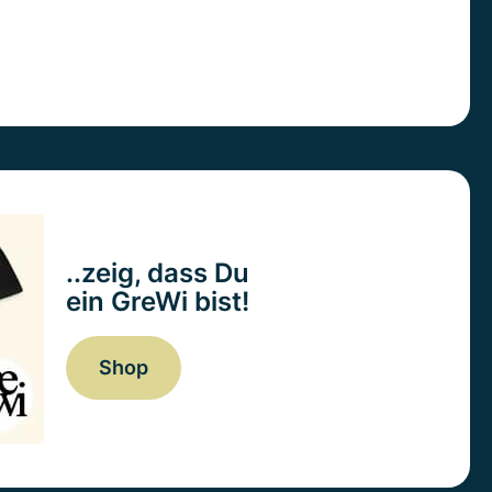
..zeig, dass Du
ein GreWi bist!
Shop