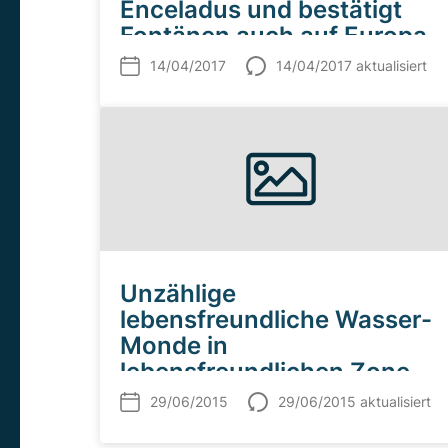
Enceladus und bestätigt
Fontänen auch auf Europa
14/04/2017
14/04/2017 aktualisiert
Unzählige
lebensfreundliche Wasser-
Monde in
lebensfreundlichen Zone
um ferne Sterne möglich
29/06/2015
29/06/2015 aktualisiert