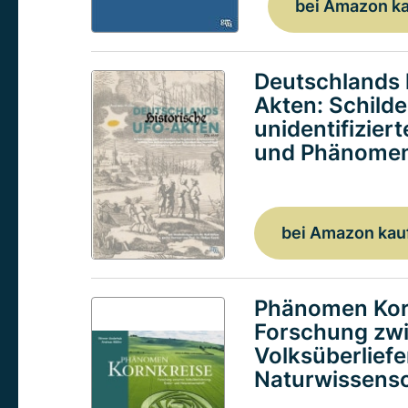
bei Amazon k
Deutschlands 
Akten: Schild
unidentifizier
und Phänomen
bei Amazon kau
Phänomen Kor
Forschung zw
Volksüberlief
Naturwissensc